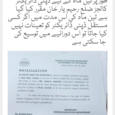
طور پر تین ماہ کے لیے ڈپٹی ڈائریکٹر
کالجز ضلع رحیم یار خان مقرر کیا گیا
ہے تین ماہ کی اس مدت میں اگر کسی
مستقل ڈپٹی ڈائریکٹر کو تعینات نہیں
کیا جاتا تو اس دورانیے میں توسیع کی
جا سکتی ہے