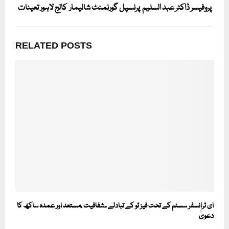
پروفیسر ڈاکٹر عبد السلیم پرنسپل گورنمنٹ شالیمار کالج لاہور تعینات
RELATED POSTS
ای ٹرانسفر سسٹم کے تحت فیز ٹو کے تبادلے ۔شفافیت ،مستعد اور عمدہ ساکھ کا
دعویٰ