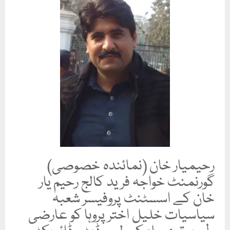
رحیمیار خان (نمائندہ خصوصی)
گورنمنٹ خواجہ فرید کالج رحیم یار
خان کے اسسٹنٹ پروفیسر شعبہ
سیاسیات خلیل اختر پروہا کو عارضی