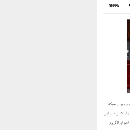
SHARE
ار بائیس جبکہ
و ہزار اکیس سے اس
و اور انگریزی