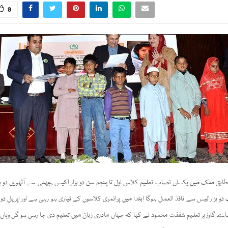
0
ابق ملک میں یکساں نصاب تعلیم کلاس اول تا پنجم سن دو ہزار اکیس ،چھٹی سے آٹھویں دو ہز
دو ہزار تیس سے نافذ العمل ہوگا ابتدا میں پرائمری کلاسوں کے تیاری ہو رہی ہے اور اپریل د
ے گاوزیر تعلیم شفقت محمود نے کہا کہ جہاں مادری زبان میں تعلیم دی جا رہی ہو گی وہاں ارد