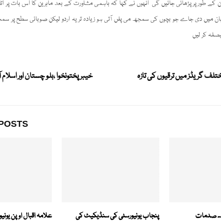
کے طور پر پڑھائی جائیں گی انہوں نے کہا کہ باہمی مشاورت کے بعد ماہرین کا اس بات پر اتفا
بان میں دی جاے جو بچوں کی سمجھ می پلں آتی ہو زیادہ تر یہ اردو لیکن صوبائی سطح پر سمج
ختلف گریڈز میں ترقیوں کی تازہ
خیبر پختونخوا ،بلو چستان اور اسلام 
POSTS
۔۔۔ صدمات
پنجاب یونیورسٹی کی سنڈیکیٹ کی
علامہ اقبال اوپن یونیو