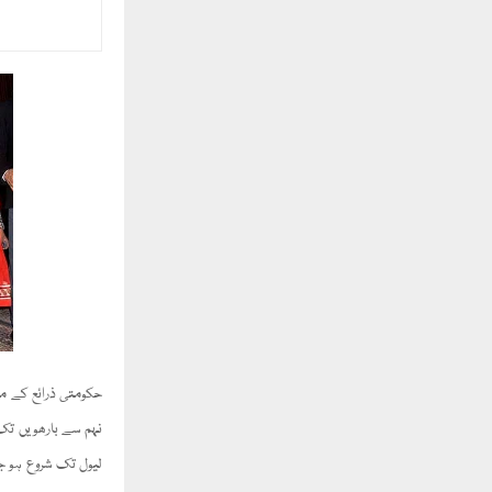
حکومتی ذرائع کے مط
نہم سے بارھویں تک 
لیول تک شروع ہو جا