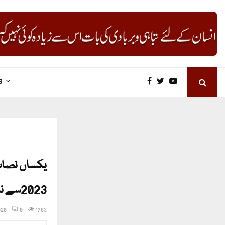
S
2023سے نافذ
020
0
1783