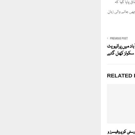
ق پایا گیا کہ
ھی جانے والی زبان
PREVIOUS POST
آباد میں پرائیویٹ
سکولز کھل گئے
RELATED 
رسٹی کو پروفیسرز و