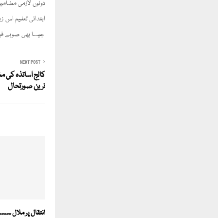
دونوں لازمی مضامین 
ابتدائی تعلیم اس ز
جیسا بھی صوبے فیصلہ کر لیں
NEXT POST
کالج اساتذہ کی م
ترین صورتحال
انتقال پر ملال ۔۔۔