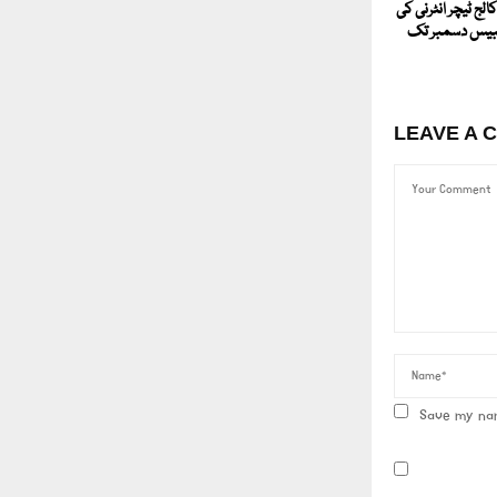
الج ٹیچر انٹرنی کی
ھبیس دسمبر تک
LEAVE A 
Save my nam