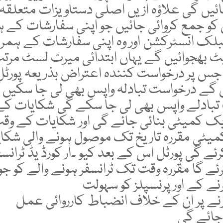
ائیں گی علاؤہ ازیں اصلی دستاویزات متعلقہ ڈ
کو جمع کروائی جائیں جو اپنی سفارشات کے ہ
پبلک انسٹرکشن اور وہ اپنی سفارشات کے ہمرا
ٹ بھجوائیں گے یہاں ابتدائی میرٹ لسٹ مرت
جس پر درخواست کنندہ اعتراض بذریعہ پورٹ
 گے درخواست تبادلہ واپس بھی لی جا سکیں 
بادلے واپس بھی لی جا سکے گی شکایات کے ا
ک کمیٹی بنائی جائے گی اور شکایات کے وقت
میٹی مقررہ تاریخ تک موصول ہونے والی شکا
ے گی پورٹل اس کے بعد کیو ۔ار کورڈ یڈ ٹرانسفر
ے گا مقررہ وقت تک ٹرانسفر ہونے والے کو جوا
رنے کے اور پرنسپلز کو سہولت
رنے پر ان کے خلاف انضباط کارروائی عمل
جائے گی