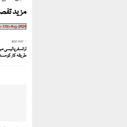
مزید تفصی
y-13th-Aug-2024
NEXT POST
ٹرانسفر پالیسی م
طریقہ کار کو مستر