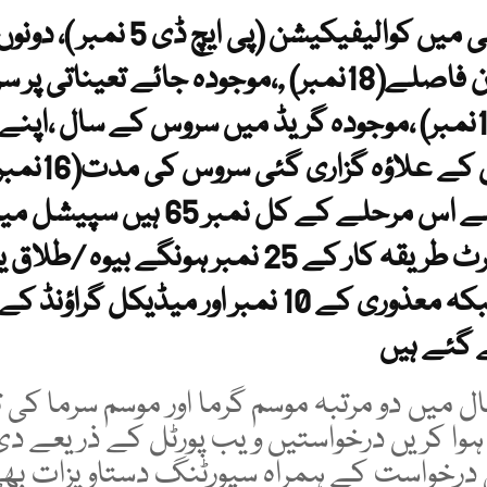
نئی پالیسی میں کوالیفیکیشن (پی ایچ 
کے درمیان فاصلے(18نمبر) ,،موجودہ جائے تعیناتی 
دورانیہ(16نمبر) ،موجودہ گریڈ میں سروس کے سال ،اپنے
ڈومیسائل کے علاؤہ
بنایا گیا ہے اس مرحلے کے کل نمبر 65 ہی
شپ پر میرٹ طریقہ کار کے 25 نمبر ہونگے بیوہ 
 گئے ہیں
 میں دو مرتبہ موسم گرما اور موسم سرما کی
ہوا کریں درخواستیں ویب پورٹل کے ذریعے دی
درخواست کے ہمراہ سپورٹنگ دستاویزات بھ