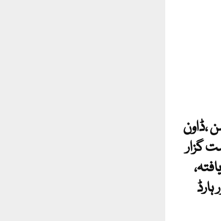
 ،ڈاون
ت گزار
افتہ،
 ہارڈ