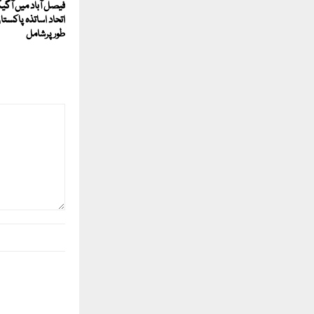
فیصل آباد میں آگیگ
اتحاد اساتذہ پاکست
طور پرشامل