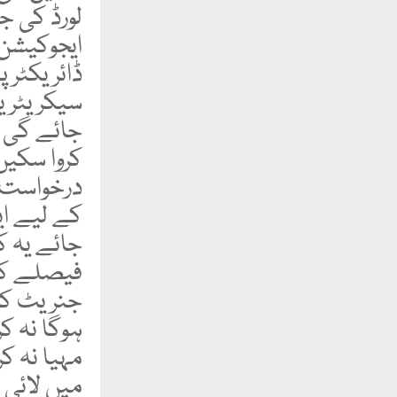
لورڈ کی ج
ایجوکیشن 
ڈائریکٹر 
سیکریٹری
جائے گی 
کروا سکیں
درخواست ت
کے لیے ای
جائے یہ ک
فیصلے کرئ
جنریٹ کرئ
ہوگا نہ ک
مہیا نہ ک
میں لائی 