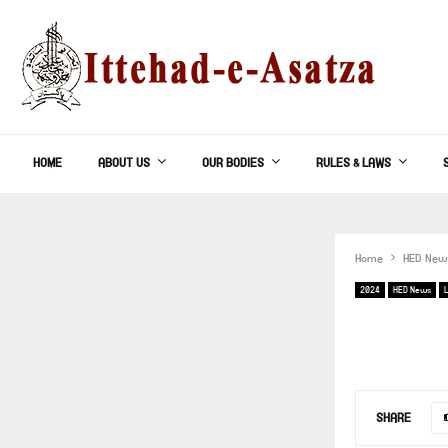
HOME
ABOUT US
OUR BODIES
RULES & LAWS
Home
HED New
2024
HED News
SHARE