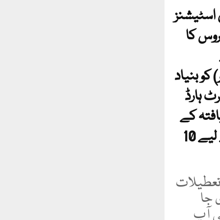
ڈی 5 نمبر )، دونوں اسٹیشنز
پر سروس کا
 گزاری گئی سروس کی مدت(16نمبر) کو بنیاد
ں سپیشل میرٹ ہارڈ
/طلاق یافتہ کے
لیے 15 جبکہ معذوری کے 10 نمبر اور میڈیکل گراؤنڈ کے لیے 10
 تعطیلات
 جا
ی آپ