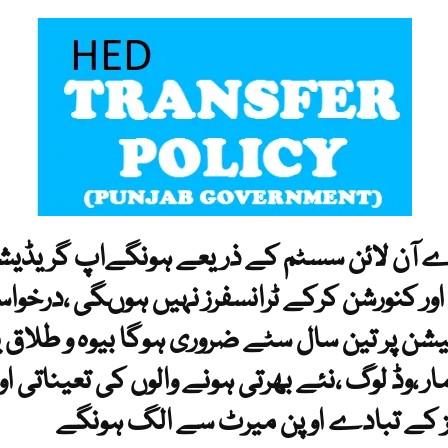
ے آن لائن سسٹم کے ذریعے ہونگےاپ گریڈیشن
ور کنورشن کرکے ٹرانسفرز نہیں ہوںگی ،درخواس
شن پر تین سال سٹے ضروری ہوگا بیوہ و طلاق ی
ار ،وڈ لوگ ،نئے بھرتی ہونے والوں کی تعیناتی اور
کے تبادے اوپن میرٹ سے الگ ہونگے