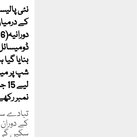
نمبر رکھے
تبادے سال
کے دوران 
سکیں گی 