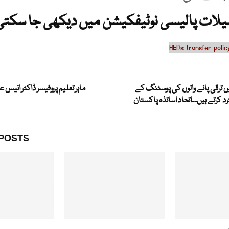
لات پالیسی نوٹیفکیشن میں دیکھی جا سکتی
HEDs-transfer-polic
یں ترقی پانے والوں کی پوسٹنگ کے
ماہر تعلیم پروفیسر ڈاکٹر انیس ع
د کرتے ہیں۔۔اتحاد اساتذہ پاکستان
POSTS