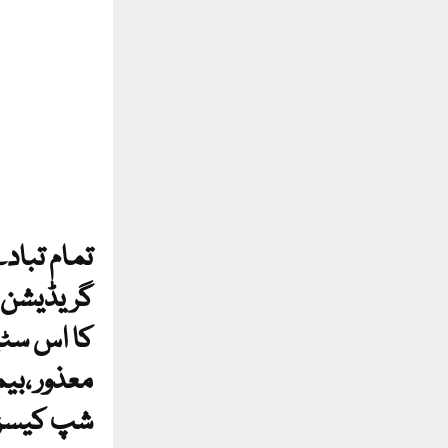
تمام تباد
گریڈیشن ا
کا اس سٹی
معذور ،بیم
شپ کیسز 