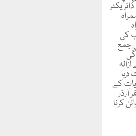
ائریکٹر
مراہ
ہ
ب کی
ل جمع
گی
زالہ
 دیا
یات کے
 آرڈر
ئن کرنا