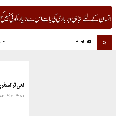
S
نئی ٹرانسفر
2024
0
335