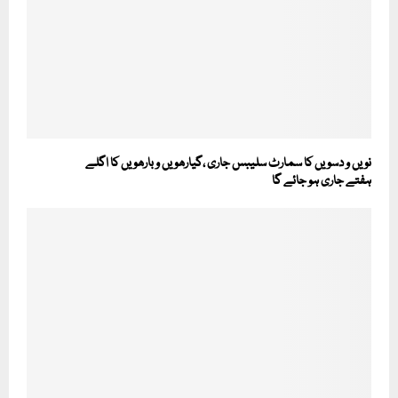
نویں و دسویں کا سمارٹ سلیبس جاری ،گیارھویں و بارھویں کا اگلے
ہفتے جاری ہو جائے گا