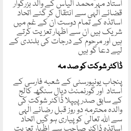
استاد مہر محمد الیاس کے والد بزرگوار
قضائے الٰہی سے انتقال کر گئے اتحاد
اساتذہ کے تمام دوست ان کے غم میں
شریک ہیں ان سے اظہار تعزیت کرتے
ہیں اور مرحوم کے درجات کی بلندی کے
لیے دعا گو ہیں
ڈاکٹر شوکت کو صد مہ
پنجاب یونیورسٹی کے شعبہ فارسی کے
استاد اور گورنمنٹ دیال سنگھ کالج
کے سابق صدر پیپلا ڈاکٹر شوکت کی
والدہ محترمہ دو روز قبل رضائے الٰہی
سے اللہ تعالیٰ کو پیاری ہو گیں اتحاد
اساتذہ ڈاکٹر صاحب سے اظہار تعزیت