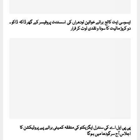
ایسوسی ایٹ کالج برائے خواتین لودھراں کی اسسٹنٹ پروفیسر کے گھر ڈاکہ ڈاکو ۔
دو کروڑ مالیت کا سونا و نقدی لوٹ کر فرار
پی پی ایل اے کی سنٹرل ایگزیکٹو کی متفقہ کمیٹی برائے پے پروٹیکشن کا
اجلاس آج سرگودھا میں ہوگا