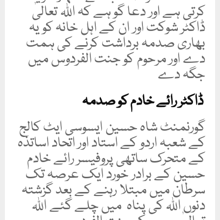
کرتی ہے اور دعا گو ہے کہ اللہ تعالیٰ
ڈاکٹر شوکت اور ان کے اہل خانہ کو یہ
بھاری صدمہ برداشت کرنے کی ہمت
دے اور مرحوم کو جنت الفردوس میں
جگہ دے
ڈاکٹر رائے خادم کو صدمہ
گورنمنٹ شاہ حسین ایسوسی ایٹ کالج
کے شعبہ اردو کے استاد اور اتحاد اساتذہ
کے متحرک ساتھی پروفیسر رائے خادم
حسین کے برادر خورد ایک عرصہ تک
سرطان میں مبتلا رہنے کے بعد گزشتہ
دنوں اللہ کی پناہ میں چلے گئے اللہ