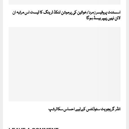
اسسٹنٹ پروفیسر ز مرد/خواتین کی پرموشن لنکڈ ٹرینگ کا ٹیسٹ اس مرتبہ ان
لائن نہیں پیپر بیسڈ ہوگا
انڈر گریجویٹ سٹوڈنٹس کےلیے احساس سکالرشپ