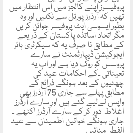
پروفیسرز اپنے کالجز میں اس انتظار میں
تھیں کہ آرڈرز پورٹل سے نکلیں اور وہ
بطور ایسوسی ایٹ پروفیسر جوائن کریں
مگر اتحاد اساتذہ پاکستان کے ذریعے
کے مطابق نا صرف یہ کہ سیکرٹری ہائر
ایجوکیشن ڈیپارٹمنٹ نے سارے
پروسس کو روک دیا ہے اور اب یہ
تعیناتی ۔کے احکامات عید کی
چھٹیوں کے بعد ہونگے ذرائع کے
مطابق پہلے سے جاری 75 آرڈرز بھی
واپس لےلیے گئے ہیں اور سارے آرڈرز
اغلاط دور کر کے سارے آرڈرز اکٹھے ۔
جاری ہونگے خواتین اطمینان سے عید
الفطر منائیں