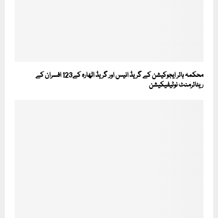
محکمہ ہائر ایجوکیشن کے گریڈ انیس اور گریڈ اٹھارہ کے123 افسران کے
ریٹائرمنٹ نوٹیفیکیشن