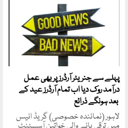
پہلے سے جنریٹر آرڈرز پر بھی عمل
درآمد روک دیا اب تمام آرڈرز عید کے
بعد ہونگے ذرائع
لاہور (نمائندہ خصوصی) گریڈ انیس
میں ترقی پانے والی خواتین آسسٹنٹ