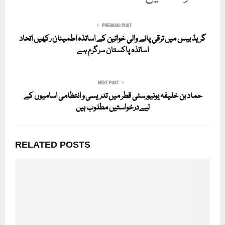
PREVIOUS POST
گریڈ بیس میں ترقی پانے والی خواتین کے اساتذہ اطمینان رکھیں اتحاد
اساتذہ پاکستان سرگرم ہے
NEXT POST
حماد بن خلیفہ یونیورسٹی قطر میں تدریسی و انتظامی اسامیوں کے
لیےدرخواستیں مطلوب ہیں
RELATED POSTS