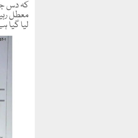
کہ دس جن
معطل رہی
لیا گیا ہ