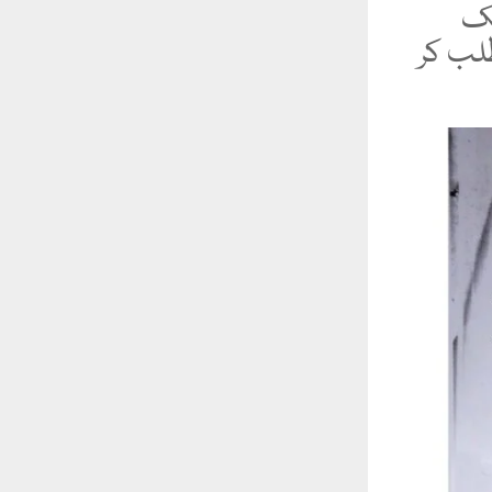
تک
لب کر