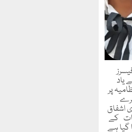
چیرمین پنجاب سروس ٹربیونل نے سیالکوٹ کے تین پروفیسرز
 یاد
امیہ پر
مرے
ی اشفاق
امات کے
 گیا ہے