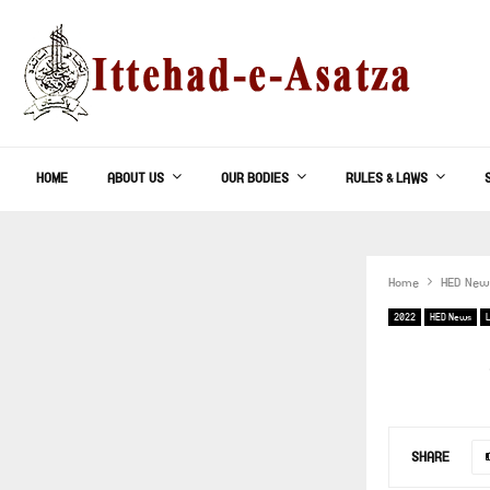
HOME
ABOUT US
OUR BODIES
RULES & LAWS
Home
HED New
2022
HED News
SHARE