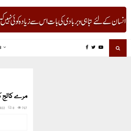
S
مرے کالج کے
2022
0
767