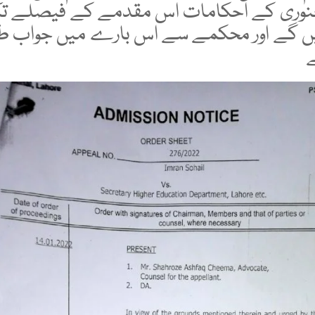
وری کے احکامات اس مقدمے کے فیصلے 
ں گے اور محکمے سے اس بارے میں جواب ط
ے