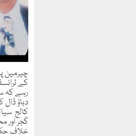
کے ٹرانسف
رہے کہ سی
دباؤ ڈال
کالج سیا
گجر اور مح
خلاف حکم 