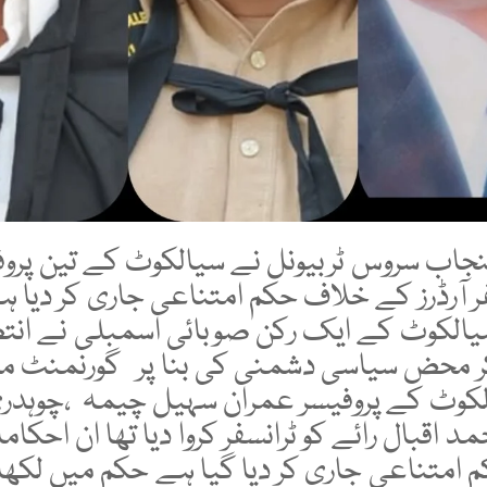
ر آرڈرز کے خلاف حکم امتناعی جاری کر دیا ہے
الکوٹ کے ایک رکن صوبائی اسمبلی نے انتظ
 کر محض سیاسی دشمنی کی بنا پر گورنمنٹ 
لکوٹ کے پروفیسر عمران سہیل چیمہ ،چوہدر
مد اقبال رائے کو ٹرانسفر کروا دیا تھا ان احک
امتناعی جاری کر دیا گیا ہے حکم میں لکھا