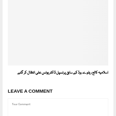
اسلامیہ کالج ریلوے روڈ کے سابق پرنسپل ڈاکٹر یونس علی انتقال کر گئے
LEAVE A COMMENT