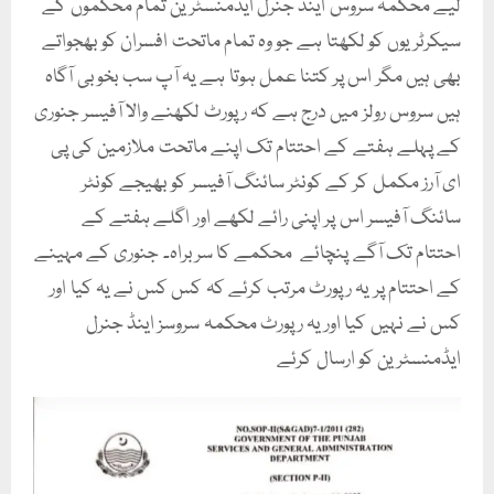
لیے محکمہ سروس اینڈ جنرل ایڈمنسٹرین تمام محکموں کے
سیکرٹریوں کو لکھتا ہے جو وہ تمام ماتحت افسران کو بھجواتے
بھی ہیں مگر اس پر کتنا عمل ہوتا ہے یہ آپ سب بخوبی آگاہ
ہیں سروس رولز میں درج ہے کہ رپورٹ لکھنے والا آفیسر جنوری
کے پہلے ہفتے کے احتتام تک اپنے ماتحت ملازمین کی پی
ای آرز مکمل کر کے کونٹر سائنگ آفیسر کو بھیجے کونٹر
سائنگ آفیسر اس پر اپنی رائے لکھے اور اگلے ہفتے کے
احتتام تک آگے پنچائے محکمے کا سربراہ۔ جنوری کے مہینے
کے احتتام پر یہ رپورٹ مرتب کرئے کہ کس کس نے یہ کیا اور
کس نے نہیں کیا اور یہ رپورٹ محکمہ سروسز اینڈ جنرل
ایڈمنسٹرین کو ارسال کرئے