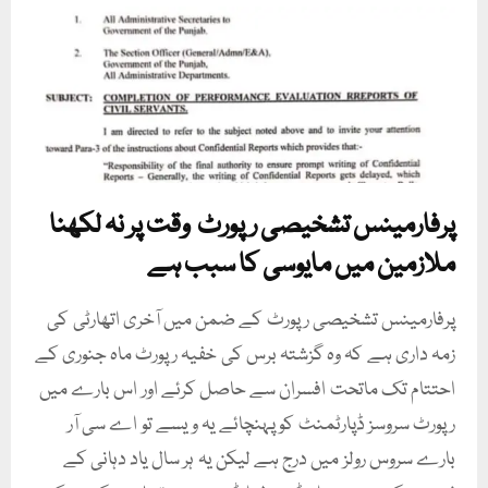
پرفارمینس تشخیصی رپورٹ وقت پر نہ لکھنا
ملازمین میں مایوسی کا سبب ہے
پرفارمینس تشخیصی رپورٹ کے ضمن میں آخری اتھارٹی کی
زمہ داری ہے کہ وہ گزشتہ برس کی خفیہ رپورٹ ماہ جنوری کے
احتتام تک ماتحت افسران سے حاصل کرئے اور اس بارے میں
رپورٹ سروسز ڈپارٹمنٹ کو پہنچائے یہ ویسے تو اے سی آر
بارے سروس رولز میں درج ہے لیکن یہ ہر سال یاد دہانی کے