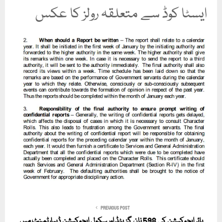
ایسٹا کوڈ سے متعلقہ رولز کا عکس
PREVIOUS POST
ہائر ایجوکیشن کی 598 نان گزیٹڈ اور سکول ایجوکیشن ڈیپارٹمنٹ میں