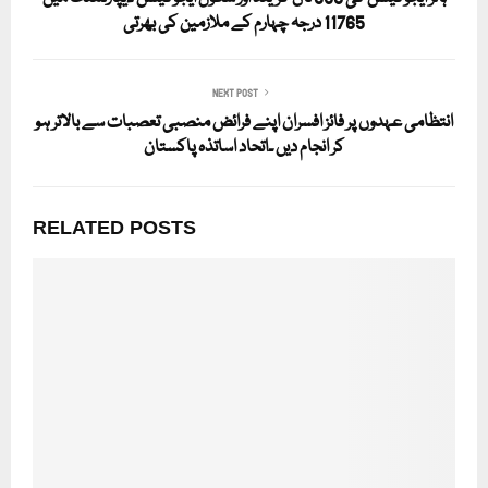
11765 درجہ چہارم کے ملازمین کی بھرتی
NEXT POST
انتظامی عہدوں پر فائز افسران اپنے فرائض منصبی تعصبات سے بالاتر ہو
کر انجام دیں ۔اتحاد اساتذہ پاکستان
RELATED POSTS