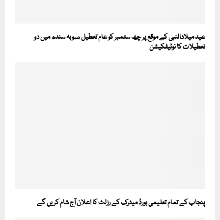
عید میلادالنبی کے موقع پر چھ ستمبر کو عام تعطیل صوبہ سندھ میں دو
تعطیلات کا نوٹیفکیشن
پنجاب کے تمام تعلیمی بورڈ میٹرک کے رزلٹ کا اعلان آج شام کریں گے