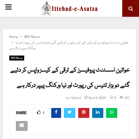
PRIMARY
MENU
Home
HED News
خواتین اسسٹنٹ پروفیسرز کے ترقی کے کیسز واپس کر دئیے گئے دو ہزار تئیس کی رپورٹ اور نیا
ورکنگ پیپر درکار ہے
HED News
خواتین اسسٹنٹ پروفیسرز کے ترقی کے کیسز واپس کر دئیے
گئے دو ہزار تئیس کی رپورٹ اور نیا ورکنگ پیپر درکار ہے
by
Ittehad
April 4, 2024
0
343
SHARE
1