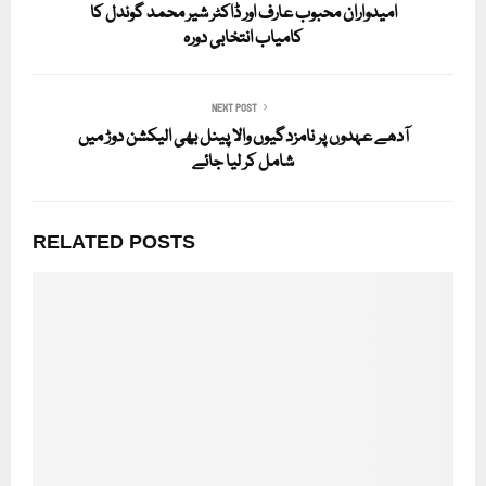
امیدواران محبوب عارف اور ڈاکٹر شیر محمد گوندل کا
کامیاب انتخابی دورہ
NEXT POST
آدھے عہدوں پر نامزدگیوں والا پینل بھی الیکشن دوڑ میں
شامل کر لیا جائے
RELATED POSTS