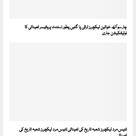
چار سو آٹھ خواتین لیکچررز ترقی پا گئیں پطور اسٹنٹ پروفیسر تعیناتی کا
نوٹیفکیشن جاری
تئیس مرد لیکچررز شعبہ تاریخ کی تعیناتی تئیس مرد لیکچررز شعبہ تاریخ کی
تعیناتی