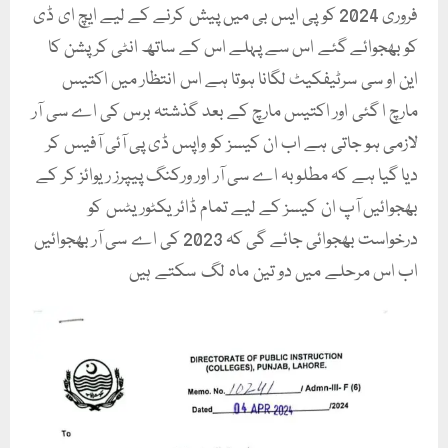
فروری 2024 کو پی ایس بی میں پیش کرنے کے لیے ایچ ای ڈی
کو بھجوائے گئے اس سے پہلے اس کے ساتھ انٹی کرپشن کا
این او سی سرٹیفکیٹ لگانا ہوتا ہے اس انتظار میں اکتیس
مارچ ا گئی اور اکتیس مارچ کے بعد گذشتہ برس کی اے سی آر
لازمی ہو جاتی ہے اب ان کیسز کو واپس ڈی پی آئی آفیس کر
دیا گیا ہے کہ مطلوبہ اے سی آر اور ورکنگ پیپرز ریوائز کر کے
بھجوائیں آپ ان کیسز کے لیے تمام ڈائریکٹوریٹس کو
درخواست بھجوائی جائے گی کہ 2023 کی اے سی آر بھجوائیں
اب اس مرحلے میں دو تین ماہ لگ سکتے ہیں