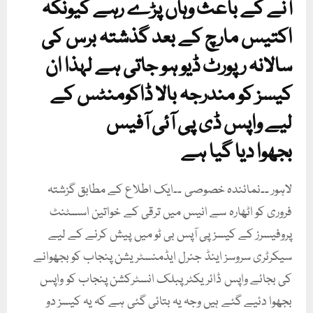
آنے کے باعث وہاں پڑے رہے کیونکہ
اکتیس مارچ کے بعد گذشتہ برس کی
سالانہ رپورٹ ڈیو ہو جاتی ہے لہذا ان
کیسز کو مندرجہ بالا ڈاکومنٹس کے
لیے واپس ڈی پی آئی آفیس
بجھوا دیا گیا ہے
لاہور ۔۔نمائندہ خصوصی ۔۔ایک اطلاع کے مطابق گزشتہ
فروری کو اٹھارہ سے انیس میں ترقی کے خواتین اسسٹنٹ
پروفیسرز کے کیسز پی آپس بی ٹو میں پیش کرنے کے لیے
سیکرٹری سروسز اینڈ جنرل ایڈمنسٹریشن پنجاب کو بجھوانے
کی بجائے واپس ڈائریکٹر پبلک انسٹرکشن پنجاب کو واپس
بجھوا دئیے گئے ہیں وجہ یہ بتائی گئی ہے کہ یہ کیسز دو