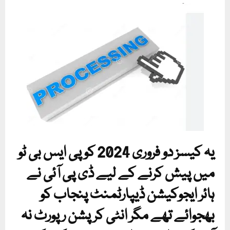
یہ کیسز دو فروری 2024 کو پی ایس بی ٹو
میں پیش کرنے کے لیے ڈی پی آئی نے
ہائر ایجوکیشن ڈیپارٹمنٹ پنجاب کو
بھجوائے تھے مگر انٹی کرپشن رپورٹ نہ