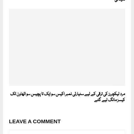
مرد لیکچررز کی ترقی کے لیے سنیارٹی نمبر اکیس سو ایک تا پچیس سو اٹھاون تک
کیسز مانگ لیے گئے
LEAVE A COMMENT