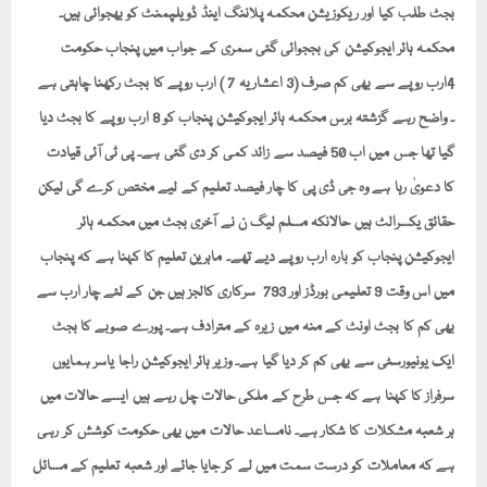
بجٹ طلب کیا اور ریکوزیشن محکمہ پلاننگ اینڈ ڈویلپمنٹ کو بھجوائی ہیں۔
محکمہ ہائر ایجوکیشن کی بججوائی گئی سمری کے جواب میں پنجاب حکومت
4ارب روپے سے بھی کم صرف (3 اعشاریہ 7 ) ارب روپے کا بجٹ رکھنا چاہتی ہے
۔ واضح رہے گزشتہ برس محکمہ ہائر ایجوکیشن پنجاب کو 8 ارب روپے کا بجٹ دیا
گیا تھا جس میں اب 50 فیصد سے زائد کمی کر دی گئی ہے۔ پی ٹی آئی قیادت
کا دعویٰ رہا ہے وہ جی ڈی پی کا چار فیصد تعلیم کے لیے مختص کرے گی لیکن
حقائق یکسرالٹ ہیں حالانکہ مسلم لیگ ن نے آخری بجٹ میں محکمہ ہائر
ایجوکیشن پنجاب کو بارہ ارب روپے دیے تھے۔ ماہرین تعلیم کا کہنا ہے کہ پنجاب
میں اس وقت 9 تعلیمی بورڈز اور 793 سرکاری کالجز ہیں جن کے لئے چار ارب سے
بھی کم کا بجٹ اونٹ کے منہ میں زیرہ کے مترادف ہے۔ پورے صوبے کا بجٹ
ایک یونیورسٹی سے بھی کم کر دیا گیا ہے۔ وزیر ہائر ایجوکیشن راجا یاسر ہمایوں
سرفراز کا کہنا ہے کہ جس طرح کے ملکی حالات چل رہے ہیں ایسے حالات میں
ہر شعبہ مشکلات کا شکار ہے۔ نامساعد حالات میں بھی حکومت کوشش کر رہی
ہے کہ معاملات کو درست سمت میں لے کر جایا جائے اور شعبہ تعلیم کے مسائل