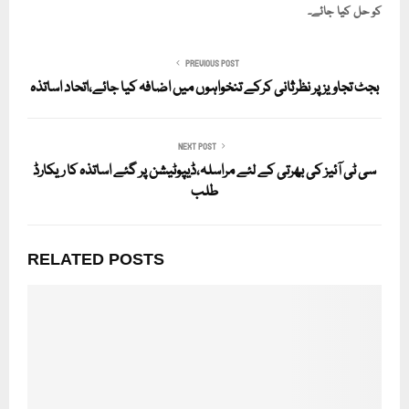
کو حل کیا جائے۔
PREVIOUS POST
بجٹ تجاویز پر نظرثانی کرکے تنخواہوں میں اضافہ کیا جائے،اتحاد اساتذہ
NEXT POST
سی ٹی آئیز کی بھرتی کے لئے مراسلہ،ڈیپوٹیشن پر گئے اساتذہ کا ریکارڈ
طلب
RELATED POSTS