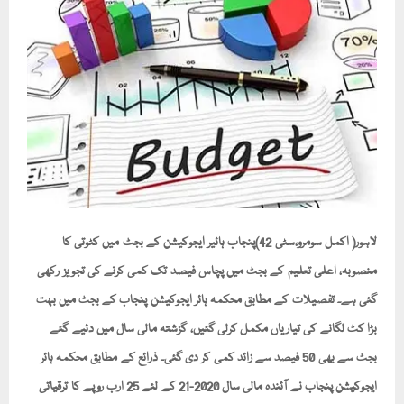
لاہور( اکمل سومرو،سٹی 42)پنجاب ہائیر ایجوکیشن کے بجٹ میں کٹوتی کا
منصوبہ، اعلی تعلیم کے بجٹ میں پچاس فیصد تک کمی کرنے کی تجویز رکھی
گئی ہے۔ تفصیلات کے مطابق محکمہ ہائر ایجوکیشن پنجاب کے بجٹ میں بہت
بڑا کٹ لگانے کی تیاریاں مکمل کرلی گئیں، گزشتہ مالی سال میں دئیے گئے
بجٹ سے بھی 50 فیصد سے زائد کمی کر دی گئی۔ ذرائع کے مطابق محکمہ ہائر
ایجوکیشن پنجاب نے آئندہ مالی سال 2020-21 کے لئے 25 ارب روپے کا ترقیاتی