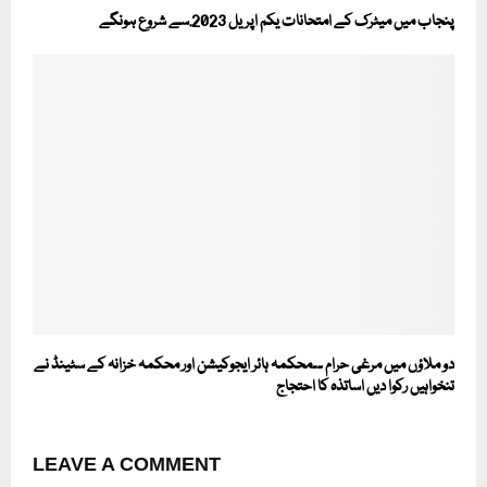
پنجاب میں میٹرک کے امتحانات یکم اپریل 2023.سے شروع ہونگے
دو ملاؤں میں مرغی حرام ۔۔محکمہ ہائر ایجوکیشن اور محکمہ خزانہ کے سٹینڈ نے
تنخواہیں رکوا دیں اساتذہ کا احتجاج
LEAVE A COMMENT