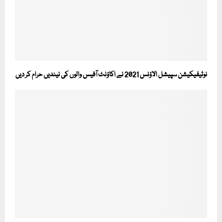
نوٹیفیکیشن سپیشل الاؤنس 2021 نے اکاؤنٹ آفیس والوں کی نیندیں حرام کر دیں