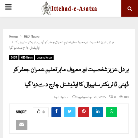
PRIMARY
MENU
Home
HED News
ہر دل عزیز شخصیت اور معروف ماہر تعلیم عمران جعفر کو ڈپٹی ڈائریکٹر ساہیوال کا
ایڈیشنل چارج دےدیا گیا
2025
HED News
Latest News
ہر دل عزیز شخصیت اور معروف ماہر تعلیم عمران جعفر کو
ڈپٹی ڈائریکٹر ساہیوال کا ایڈیشنل چارج دےدیا گیا
by
Ittehad
September 26, 2025
0
183
SHARE
0