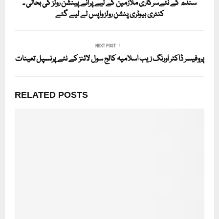
سندھ کے نئےسرکاری ملازمین کے لیے پرانے پینشن رولز کی بحالی ۔
کنٹری بیوٹری پنشن رولز واپس لے لیے گئے
NEXT POST
پروفیسر ڈاکٹر اورنگ زیب اسلامیہ کالج سول لائنز کے نئے پرنسپل تعینات
RELATED POSTS