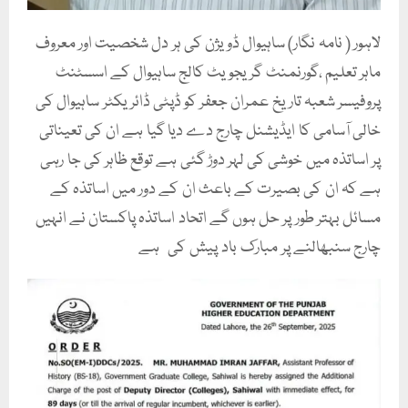
لاہور ( نامہ نگار) ساہیوال ڈویژن کی ہر دل شخصیت اور معروف
ماہر تعلیم ،گورنمنٹ گریجویٹ کالج ساہیوال کے اسسٹنٹ
پروفیسر شعبہ تاریخ عمران جعفر کو ڈپٹی ڈائریکٹر ساہیوال کی
خالی آسامی کا ایڈیشنل چارج دے دیا گیا ہے ان کی تعیناتی
پر اساتذہ میں خوشی کی لہر دوڑ گئی ہے توقع ظاہر کی جا رہی
ہے کہ ان کی بصیرت کے باعث ان کے دور میں اساتذہ کے
مسائل بہتر طور پر حل ہوں گے اتحاد اساتذہ پاکستان نے انہیں
چارج سنبھالنے پر مبارک باد پیش کی ہے