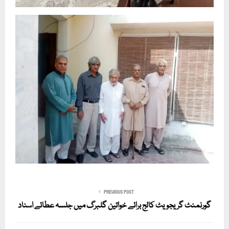
PREVIOUS POST
گورنمنٹ گریجویٹ کالج برائے خواتین گلبرگ میں جلسہ عطائے اسناد