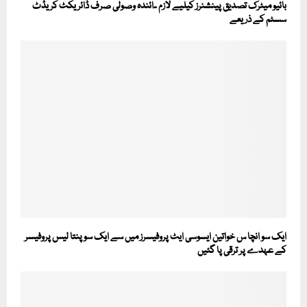
بائیو میٹرک تصدیق پینشنرز کیلیے لازم ۔ائندہ وصولی صرف ڈائریکٹ کریڈٹ
سسٹم کے ذریعے
ایک سو انچا س خواتین ایسوسی ایٹ پروفیسرز میں سے ایک سو پنتا لیس پروفیسر
کے عہدے پر ترقی پا گئیں