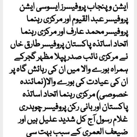
ایشن و پنجاب پروفیسرز ایسوسی ایشن
پروفیسر عبد القیوم اور مرکزی رہنما
پروفیسر محمد عارف اور مرکزی رہنما
اتحاد اساتذہ پاکستان پروفیسر طارق خاں
نے مرکزی نائب صدر پپلا مظہر گجرکے
ہمراہ بورے والا میں ان کی رہائش گاہ پر
ان کی عیادت کی بورے والا(نمائندہ
خصوصی) مرکزی رہنما اتحاد اساتذہ
پاکستان اور بانی رکن پروفیسر چوہدری
غلام رسول آج کل شدید علیل ہیں اور
ضیعف العمری کے سبب بہت سی