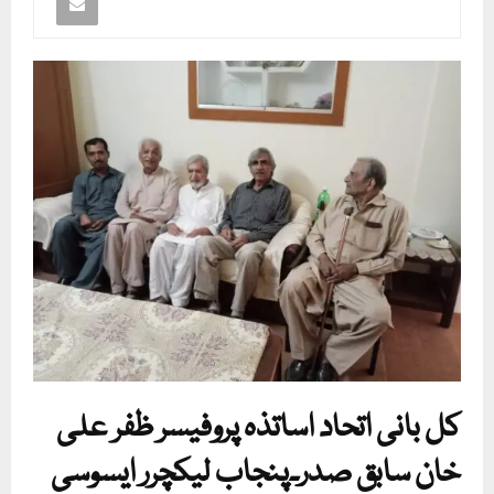
کل بانی اتحاد اساتذہ پروفیسر ظفر علی
خان سابق صدر۔پنجاب لیکچرر ایسوسی