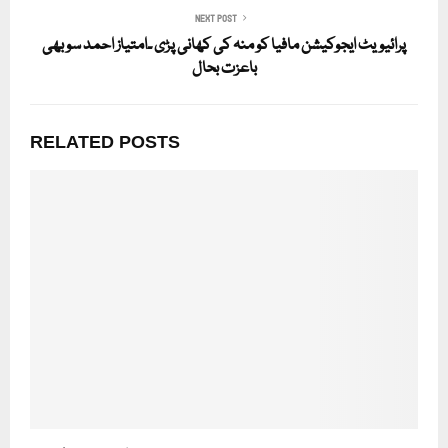
NEXT POST
پرائیویٹ ایجوکیشن مافیا کو منہ کی کھانی پڑی ۔امتیاز احمد سو بھی
باعزت بحال
RELATED POSTS