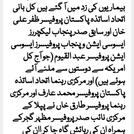
بیماریوں کی زد میں آ گئے ہیں کل بانی
اتحاد اساتذہ پاکستان پروفیسر ظفر علی
خان اور سابق صدر پنجاب لیکچررز
ایسوسی ایشن و پنجاب پروفیسرز ایسوسی
ایشن پروفیسر عبد القیوم (جو آج کل
امریکہ سے دوستوں سے ملنے آئے
ہوئے ہیں) اور مرکزی رہنما اتحاد اساتذہ
پاکستان پروفیسر محمد عارف اور مرکزی
رہنما پروفیسر طارق خاں نے پپلا کے
مرکزی نائب صدر پروفیسر مظہر گجرکے
ہمراہ ان کی رہائش گاہ جا کر اان کی