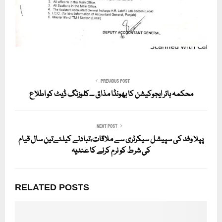
PREVIOUS POST
محکمہ ہائر ایجوکیشن کا بھونڈا مذاق ۔۔کلوزنگ ڈیٹ کو اطلاع
NEXT POST
پپلا وفد کی سپیشل سیکرٹری سے ملاقات،تبادلے کیلئےتین سال قیام
کی شرط کو نرم کرنے کا عندیہ
RELATED POSTS