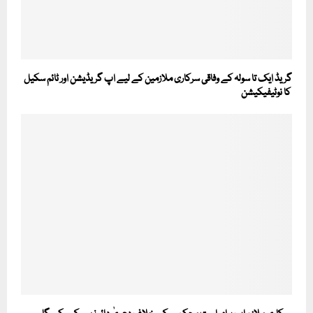
گریڈ ایک تا سولہ کے وفاقی سرکاری ملازمین کے لیے اپ گریڈیشن اور ٹائم سکیل
کا نوٹیفیکیشن