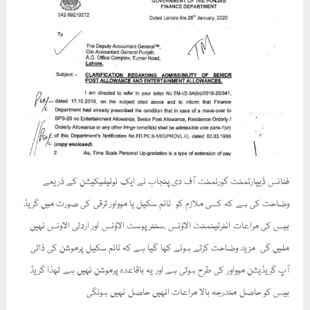
فنانس ڈیپارٹمنٹ گورنمنٹ آف دی پنجاب نے ایک نوٹیفیکیشن کے ذریعے
وضاحت کی ہے کہ کسی ملازم کو ٹائم سکیل یا موواور ترقی کی صورت میں گریڈ
بیس کی مراعات انٹرٹینمنٹ الاؤنس ،سنئر پوسٹ الاؤنس اور اردلی الاونس نہیں
ملیں گی مزید وضاحت کرتے ہوئے کہا گیا ہے کہ ٹائم سکیل پرموشن کی ذاتی
آپ گریڈیشن موواور کی طرح ہوتی ہے اور یہ باقاعدہ پرموشن نہیں ہے لہذا گریڈ
بیس کو حاصل مندرجہ بالا مراعات انہیں حاصل نہیں ہونگی