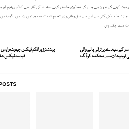
ر پرموٹ کرنے کی تجویز ہے جس کی منظوری حاصل کرنے استدعا کی گئی ہے کلاس پنجم اور ہ
ی اجازت طلب کی گئی ہے اس سے قبل وفاقی وزیر تعلیم شفقت محمود نویں ،دسویں ۔گیارھویں ا
ایات دے چکے ہیں
سر کے عہدے پر ترقی پانے والی
پینشنرز پر انکم ٹیکس چھوٹ واپس 
پنی ترجیحات سے محکمہ کو آگاہ
فیصد ٹیکس عائد
POSTS