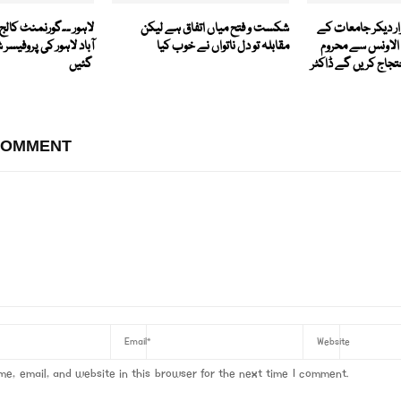
ار دیکر جامعات کے
شکست و فتح میاں اتفاق ہے لیکن
لاہور ۔۔گورنمنٹ کالج
الاونس سے محروم
مقابلہ تو دل ناتواں نے خوب کیا
آباد لاہور کی پروفیسر ش
حتجاج کریں گے ڈاکٹر
گئیں
COMMENT
e, email, and website in this browser for the next time I comment.