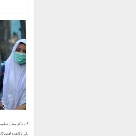
ڈائریکٹر جنرل تعل
کے باقاعدہ امتحانا