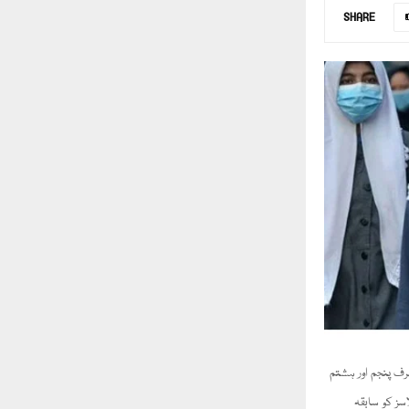
SHARE
ف پنجم اور ہشتم
سز کو سابقہ