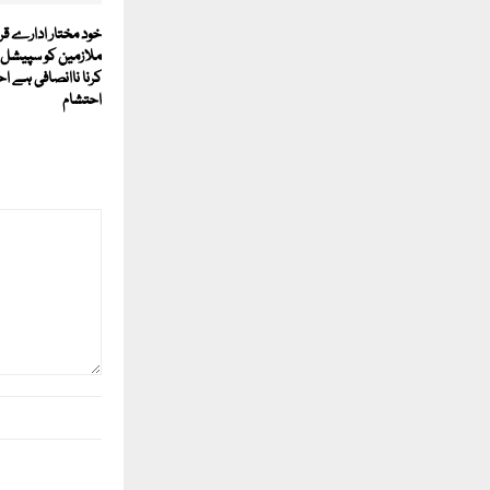
خود مختار ادارے قر
ملازمین کو سپیشل 
کرنا ناانصافی ہے ا
احتشام