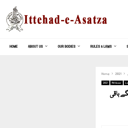
HOME
ABOUT US
OUR BODIES
RULES & LAWS
Home
2021
2021
Akhbaar
La
گے باقی