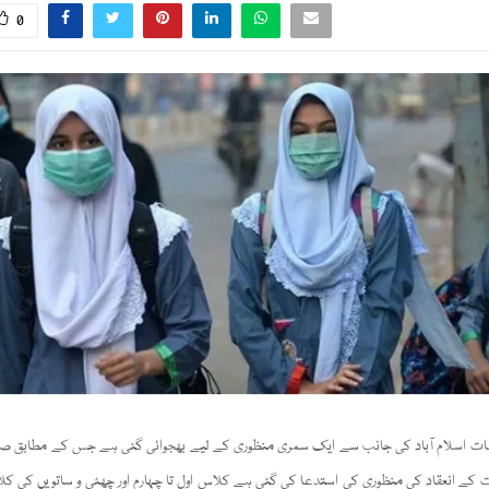
0
یمات اسلام آباد کی جانب سے ایک سمری منظوری کے لیے بھجوائی گئی ہے جس کے مطابق صر
ت کے انعقاد کی منظوری کی استدعا کی گئی ہے کلاس اول تا چہارم اور چھٹی و ساتویں کی کلا