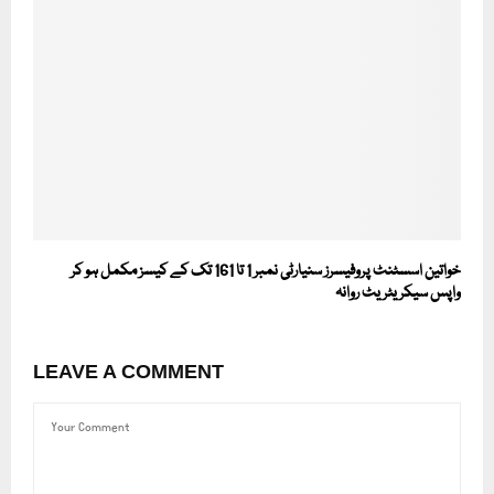
خواتین اسسٹنٹ پروفیسرز سنیارٹی نمبر 1 تا 161 تک کے کیسز مکمل ہو کر
واپس سیکریٹریٹ روانہ
LEAVE A COMMENT