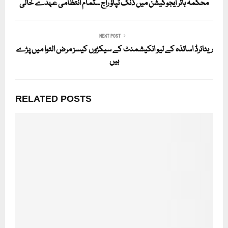
محکمہ ہائر ایجوکیشن میں ڈنگ ٹپاؤ راج ۔۔تمام انتظامی عہدے خالی
NEXT POST
ریٹائرڈ اساتذہ کے لیو انکیشمنٹ کے سیکڑوں کیسز مرض التوا میں پڑے
ہیں
RELATED POSTS