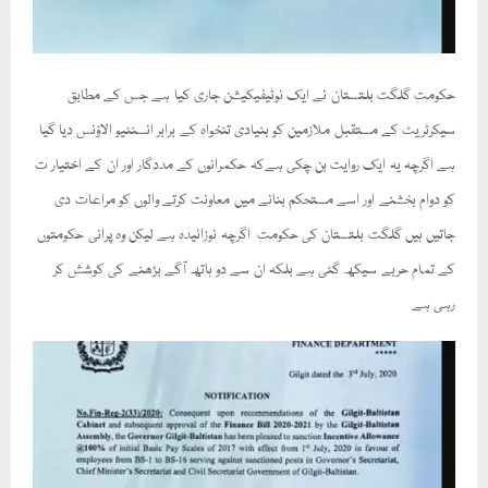
حکومت گلگت بلتستان نے ایک نوٹیفیکیشن جاری کیا ہے جس کے مطابق
سیکرٹریٹ کے مستقبل ملازمین کو بنیادی تنخواہ کے برابر انسنٹیو الاؤنس دیا گیا
ہے اگرچہ یہ ایک روایت بن چکی ہےکہ حکمرانوں کے مددگار اور ان کے اختیار ت
کو دوام بخشنے اور اسے مستحکم بنانے میں معاونت کرتے والوں کو مراعات دی
جاتیں ہیں گلگت بلتستان کی حکومت اگرچہ نوزائیدہ ہے لیکن وہ پرانی حکومتوں
کے تمام حربے سیکھ گئی ہے بلکہ ان سے دو ہاتھ آگے بڑھنے کی کوشش کر
رہی ہے