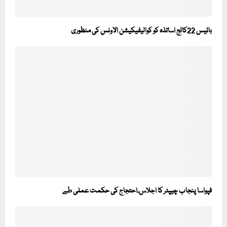
بائیس 22کالج اساتذہ کو کوالیفیکیشن الاونس کی منظوری
فپواسا پنجاب چیپٹر کا اجلاس،احتجاج کی حکمت عملی طے