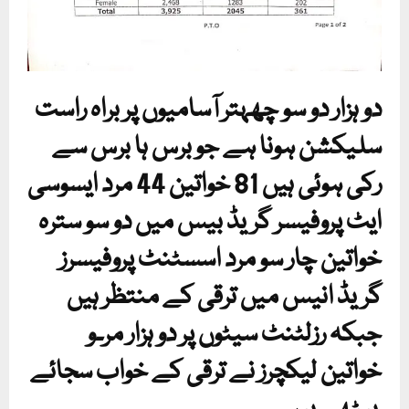
دو ہزار دو سو چھہتر آسامیوں پر براہ راست
سلیکشن ہونا ہے جو برس ہا برس سے
رکی ہوئی ہیں 81 خواتین 44 مرد ایسوسی
ایٹ پروفیسر گریڈ بیس میں دو سو سترہ
خواتین چار سو مرد اسسٹنٹ پروفیسرز
گریڈ انیس میں ترقی کے منتظر ہیں
جبکہ رزلٹنٹ سیٹوں پر دو ہزار مر۔و
خواتین لیکچرز نے ترقی کے خواب سجائے