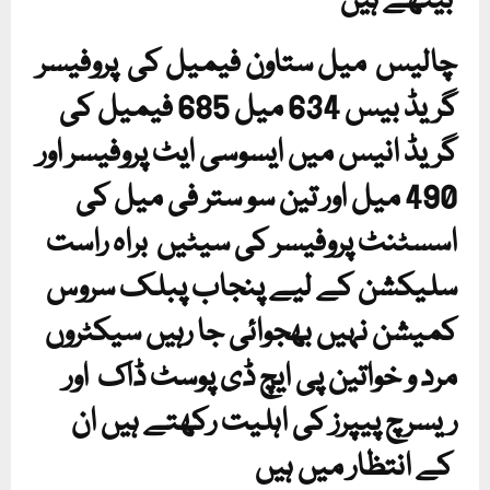
بیٹھے ہیں
چالیس میل ستاون فیمیل کی پروفیسر
گریڈ بیس 634 میل 685 فیمیل کی
گریڈ انیس میں ایسوسی ایٹ پروفیسر اور
490 میل اور تین سو ستر فی میل کی
اسسٹنٹ پروفیسر کی سیٹیں براہ راست
سلیکشن کے لیے پنجاب پبلک سروس
کمیشن نہیں بھجوائی جا رہیں سیکٹروں
مرد و خواتین پی ایچ ڈی پوسٹ ڈاک اور
ریسرچ پیپرز کی اہلیت رکھتے ہیں ان
کے انتظار میں ہیں