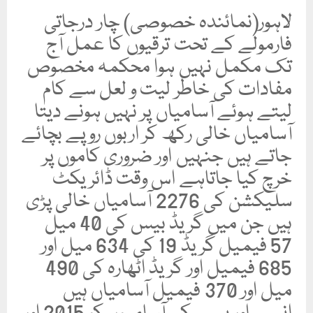
لاہور(نمائندہ خصوصی) چار درجاتی
فارمولے کے تحت ترقیوں کا عمل آج
تک مکمل نہیں ہوا محکمہ مخصوص
مفادات کی خاطر لیت و لعل سے کام
لیتے ہوئے آسامیاں پر نہیں ہونے دیتا
آسامیاں خالی رکھ کر اربوں روپے بچائے
جاتے ہیں جنہیں اور ضروری کاموں پر
خرچ کیا جاتاہے اس وقت ڈائریکٹ
سلیکشن کی 2276 آسامیاں خالی پڑی
ہیں جن میں گریڈ بیس کی 40 میل
57 فیمیل گریڈ 19 کی 634 میل اور
685 فیمیل اور گریڈ اٹھارہ کی 490
میل اور 370 فیمیل آسامیاں ہیں