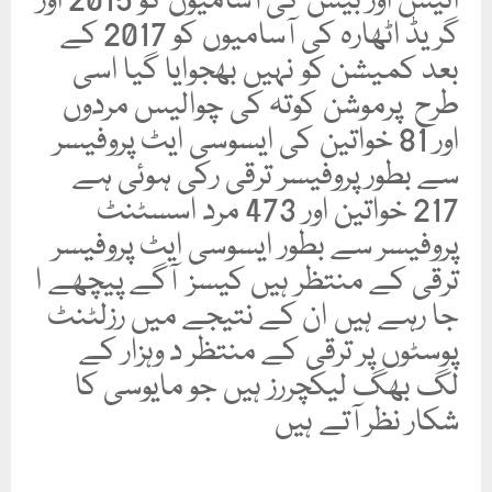
انیس اور بیس کی آسامیوں کو 2015 اور
گریڈ اٹھارہ کی آسامیوں کو 2017 کے
بعد کمیشن کو نہیں بھجوایا گیا اسی
طرح پرموشن کوتہ کی چوالیس مردوں
اور 81 خواتین کی ایسوسی ایٹ پروفیسر
سے بطور پروفیسر ترقی رکی ہوئی ہے
217 خواتین اور 473 مرد اسسٹنٹ
پروفیسر سے بطور ایسوسی ایٹ پروفیسر
ترقی کے منتظر ہیں کیسز آگے پیچھے ا
جا رہے ہیں ان کے نتیجے میں رزلٹنٹ
پوسٹوں پر ترقی کے منتظر د وہزار کے
لگ بھگ لیکچررز ہیں جو مایوسی کا
شکار نظر آتے ہیں