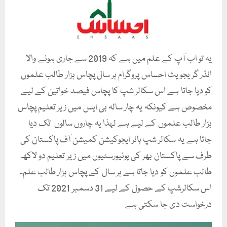
یہ تو اب آپ کے علم میں ہے کہ 2019 سے جاری ہونے والا
انڈر گریجویٹ احساس پروگرام ہر سال پچاس ہزار طالب علموں
کو دیا جاتا ہے اس سکالر شپ کا پچاس فیصد خواتین کے لیے
مخصوص ہے کیونکہ یہ چار سالہ بی ایس میں زیر تعلیم پچاس
ہزار طالب علموں کے لیے ہے لہذا یہ چاروں سالوں تک دیا
جاتا ہے یہ سکالر شپ ہائر ایجوکیشن کمیشن آف پاکستان کی
طرف سے پاکستان بھر کی یونیورسٹیوں میں زیر تعلیم دو لاکھ
طالب علموں کو دیا جاتا ہے ہر سال کے پچاس ہزار طالب علم۔
اس سکالرشپ کے حصول کے لیے 31 دسمبر 2021 تک
درخواست دی جا سکتی ہے