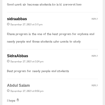
Good work sir because students ko is ki zaroorat haa
sidraabbas
REPLY
December 27, 2021 at 3:11 pm
Ehsas program is the one of the best program for orphans and
needy people and those students who wants to study
SidraAbbas
REPLY
December 27, 2021 at 3:24 pm
Best program for needy people and students
Abdul Salam
REPLY
December 27, 2021 at 9:56 pm
I hope 🤞