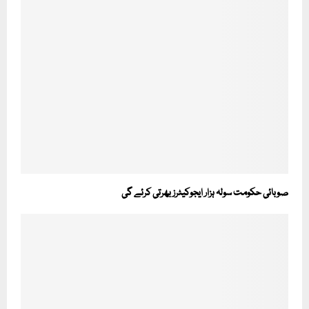
صوبائی حکومت سولہ ہزار ایجوکیٹرز بھرتی کرئے گی