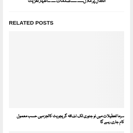
انتقال پر ملال۔۔۔۔ ۔۔۔۔صدمات ۔۔۔ ۔۔اظہار تعزیت
RELATED POSTS
سرما تعطیلات میں نو جنوری تک اضافہ گریجویٹ کالجز میں حسب معمول
کام جاری رہے گا