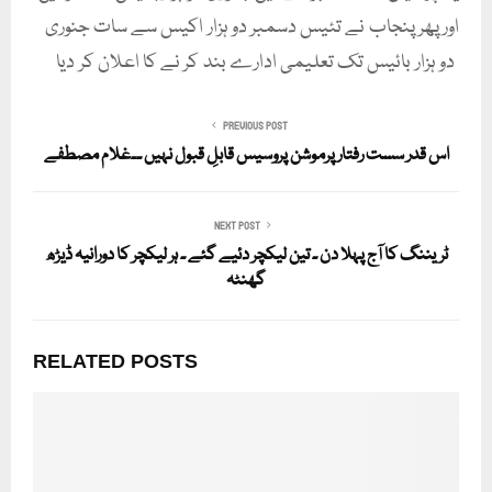
اور پھر پنجاب نے تئیس دسمبر دو ہزار اکیس سے سات جنوری
دو ہزار بائیس تک تعلیمی ادارے بند کر نے کا اعلان کر دیا
PREVIOUS POST
اس قدر سست رفتار پرموشن پروسیس قابلِ قبول نہیں ۔۔غلام مصطفے
NEXT POST
ٹریننگ کا آج پہلا دن ۔ تین لیکچر دئیے گئے ۔ ہر لیکچر کا دورانیہ ڈیڑھ
گھنٹہ
RELATED POSTS