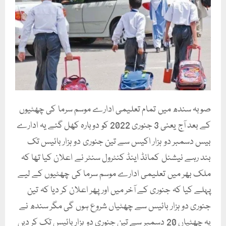
صوبہ سندھ میں تمام تعلیمی ادارے موسم سرما کی چھٹیوں
کے بعد آج یعنی 3 جنوری 2022 کو دوبارہ کھل گئے یہ ادارے
بیس دسمبر دو ہزار اکیس سے تین جنوری دو ہزار بائیس تک
بند رہے نیشنل کمانڈ اینڈ کنٹرول سنٹر نے اعلان کیا تھا کہ
ملک بھر میں تعلیمی ادارے موسم سرما کی چھٹیوں کے لیے
پہلے کیا کہ جنوری کے آخر میں اور پھر اعلان کر دیا کہ تین
جنوری دو ہزار بائیس سے چھٹیاں شروع ہوں گی مگر سندھ نے
یہ چھٹیاں 20 دسمبر سے تین جنوری دو ہزار بائیس تک کر دیں