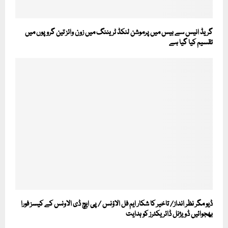
گریڈ انیس سے بیس میں پرموشن لنکڈ ٹریننگ میں زون وائز تین گروپوں میں
تقسیم کیا گیا ہے
ڈیو مگر نظر انداز/ تاخیر کا شکار ایم فل الاؤنس / پی ایچ ڈی الاونس کے کیسز فورا
بھجوائیں ڈویژنل ڈائریکٹرز کو ہدایت