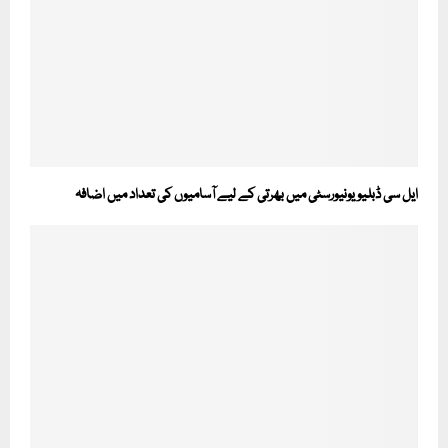
ایل سی ڈبلیو یونیورسٹی میں بھرتی کے لیے آسامیوں کی تعداد میں اضافہ