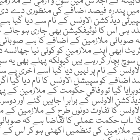
کابینہ کے اجلاس میں سول و آرمی کے ملازمی
 میں پندرہ فیصد اضافے کی منظوری دے دی 
یرثی دیڈکشن الاونس کے نام سے دیا گیا ہے
د ہی اس کا نوٹیفکیشن بھی جاری ہو جائے 
لہ صوبائی ملازمین کے اضافے کا ہے صوبائ
ریٹ ابھی اپنے ملازمین کو کوئی نیا جھانسہ 
سوچ بچار کر رہے ہیں کیونکہ پہلے بھی یہ سی
اونس کے نام پر نہیں دیا گیا اسے آخری پے س
د اضافے کو سپیشل الاونس کا نام دیا گیا اگر
دوہرایا گیا تو وفاقی حکومت کے ملازمین کے پ
یڈکشن الاونس کے برابر ا جاہیں گئے اور دوس
اونس کا تفاوت دونوں طرح کے ملازمین کے ما
گا ۔اب حکمت عملی کا تقاضا ہے کہ صوبائی
 ملازمین کی تنظمیں اکھٹی ہو کر اس کے ل