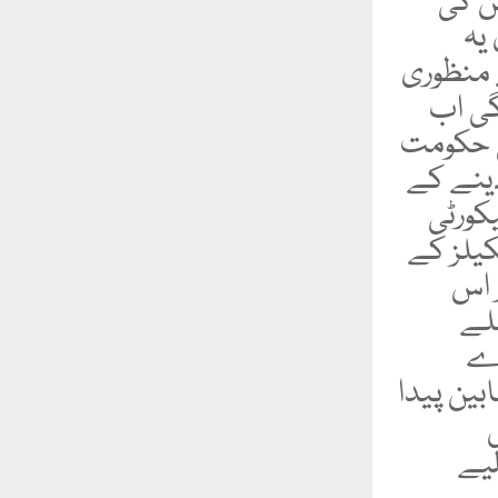
ن کی
یہ
 منظوری
گی اب
ی حکومت
دینے کے
کورٹی
کیلز کے
 اس
ہلے
رے
بین پیدا
یے