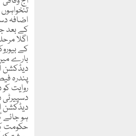
آج وفاقی 
تنخواہوں
اضافہ دسپ
کے بعد جل
اگلا مرح
کے بیوروک
بارے میں 
دیڈکشن ال
پندرہ فیص
روایت کو 
دسپیرٹی د
دیڈکشن ال
ہو جائے 
حکومت کے