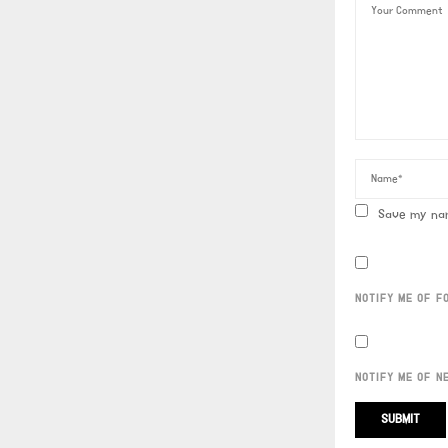
Save my nam
NOTIFY ME OF F
NOTIFY ME OF N