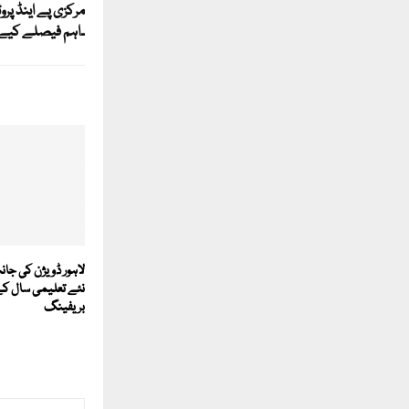
مرکزی پے اینڈ پر
۔اہم فیصلے کیے
نئے تعلیمی سال کے
بریفینگ