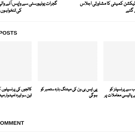
وٹیکشن کمیٹی کا مشاورتی اجلاس
گجرات یونیورسٹی سے واپس آنے والی
 گئے
کی تنخواہوں
POSTS
لاہور ڈویژن کی جانب سے پرنسپلز کو
پی ایس بی ون کی میٹنگ بارہ ستمبر کو
کالجوں کی پرنسپلوں ک
 پالیسی معاملات پر
ہوگی
تین سو تیرہ امیدوار می
COMMENT