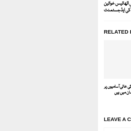
 اٹھائیس خواتین
 کی ایڈجسٹمنٹ
RELATED 
ی خالی آسامیوں پر
دان میں ہیں
LEAVE A 