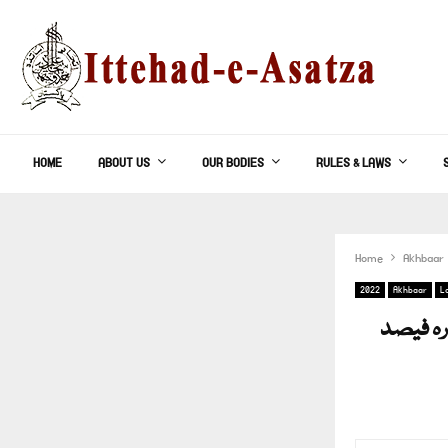
HOME
ABOUT US
OUR BODIES
RULES & LAWS
Home
Akhbaar
2022
Akhbaar
L
رہ فیصد