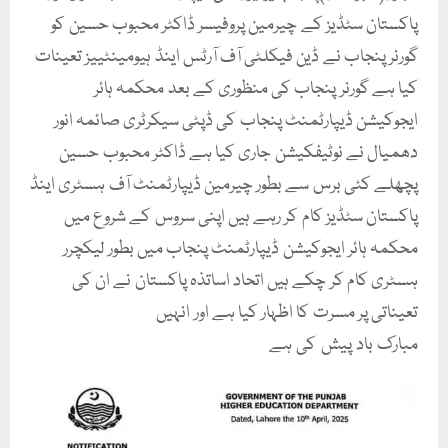
پاکستان سٹڈیز کے چیرمین پروفیسر ڈاکٹر محبوب حسین کو
گورنر پنجاب نے ڈین فیکلٹی آف آرٹس اینڈ ہیومینٹییز تعینات
کیا ہے گورنر پنجاب کی منظوری کے بعد محکمہ ہائر
ایجوکیشن ڈیپارٹمنٹ پنجاب کی ڈپٹی سیکرٹری صائمہ انور
دھمیال نے نوٹیفکیشن جاری کیا ہے ڈاکٹر محبوب حسین
پچھلے کئی برس سے بطور چیرمین ڈیپارٹمنٹ آف ہسٹری اینڈ
پاکستان سٹڈیز کام کر رہے ہیں اپنی سروس کے شروع میں
محکمہ ہائر ایجوکیشن ڈیپارٹمنٹ پنجاب میں بطور لیکچرر
ہسٹری کام کر چکے ہیں اتحاد اساتذہ پاکستان نے ان کی
تعیناتی پر مسرت کا اظہار کیا ہے اور انہیں
مبارک باد پیش کی ہے