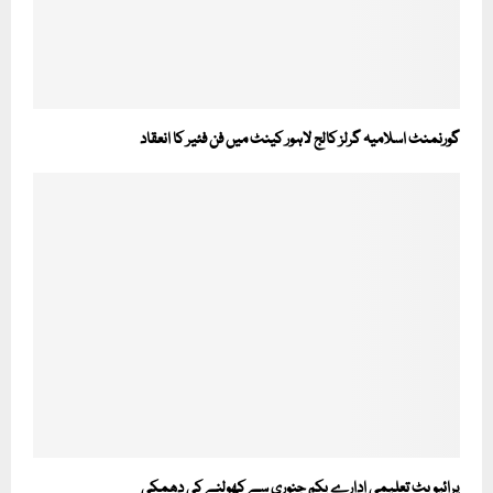
گورنمنٹ اسلامیہ گرلز کالج لاہور کینٹ میں فن فئیر کا انعقاد
پرائیویٹ تعلیمی ادارے یکم جنوری سے کھولنے کی دھمکی