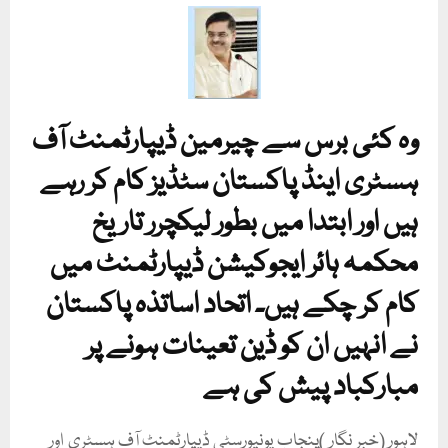
وہ کئی برس سے چیرمین ڈیپارٹمنٹ آف
ہسٹری اینڈ پاکستان سٹڈیز کام کر رہے
ہیں اور ابتدا میں بطور لیکچرر تاریخ
محکمہ ہائر ایجوکیشن ڈیپارٹمنٹ میں
کام کر چکے ہیں۔ اتحاد اساتذہ پاکستان
نے انہیں ان کو ڈین تعینات ہونے پر
مبارکباد پیش کی ہے
لاہور (خبر نگار )پنجاب یونیورسٹی ڈیپارٹمنٹ آف ہسٹری اور