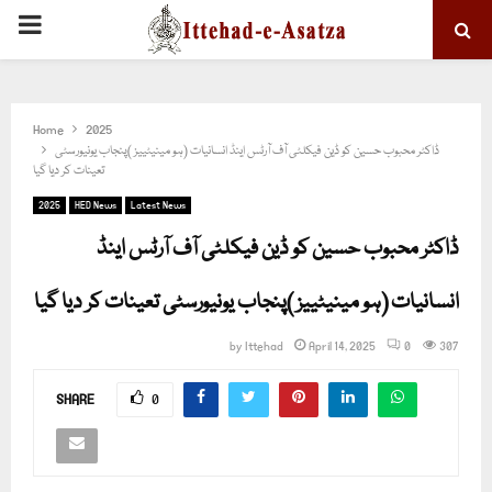
PRIMARY
MENU
Home
2025
ڈاکٹر محبوب حسین کو ڈین فیکلٹی آف آرٹس اینڈ انسانیات (ہو مینیٹییز )پنجاب یونیورسٹی
تعینات کر دیا گیا
2025
HED News
Latest News
ڈاکٹر محبوب حسین کو ڈین فیکلٹی آف آرٹس اینڈ
انسانیات (ہو مینیٹییز )پنجاب یونیورسٹی تعینات کر دیا گیا
by
Ittehad
April 14, 2025
0
307
SHARE
0