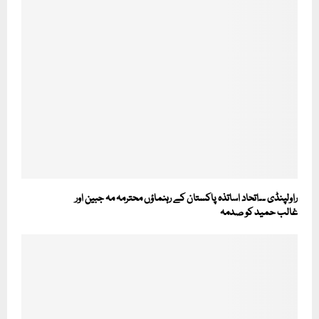
راولپنڈی ۔۔اتحاد اساتذہ پاکستان کے رہنماؤں محترمہ مہ جبین اور
غالب حمید کو صدمہ