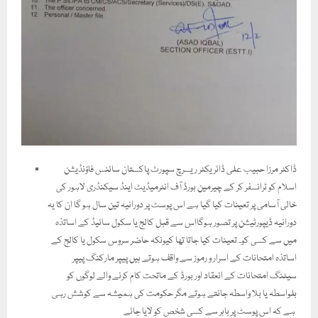
ڈاکٹر مرزا حبیب علی ڈائریکٹر ریسرچ سپورٹ پاکستان سائنس فاؤنڈیشن
اسلام کو ٹرانسفر کر کے چیرمین بورڈ آف انٹرمیڈیٹ اینڈ سیکنڈری لاہور کی
خالی آسامی پر تعینات کیا گیا ہے اس پوسٹ پر دورانیہ تین سال ہو گا ان کا یہ
دورانیہ ڈیپورٹیشن پر تصور ہوگااس سے قبل کالج یا سکول سائیڈ کے اساتذہ
میں سے کسی کو۔ تعینات کیا جاتا تھا کیونکہ حاضر سروس سکول یا کالج کے
اساتذہ امتحانات کے اسرار و رموز سے واقف ہوتے ہیں پیپر مارکنگ پیپر
سیٹنگ امتحانات کے انعقاد اور بورڈ کے ماتحت کام کرنے والے لوگوں کو
بلواسطہ یا بلا واسطہ جانتے ہوتے مگر حکومت کی ہمیشہ سے کوشش رہی
ہے کہ اس پوسٹ پر باہر سے کسی شخص کو لایا جائے