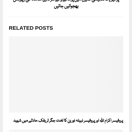
بھجوائیں جائیں
RELATED POSTS
پروفیسر اکرام اللہ اور پروفیسر نبیلہ نورین کا لخت جگر ٹریفک حادثے میں شہید