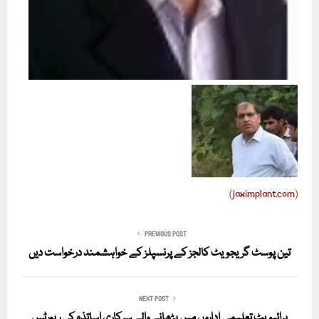
(
jaximplant.com
)
PREVIOUS POST
تین پوسٹ گریجویٹ کالجز کے پرنسپلز کے خواہشمند درخواست دیں
NEXT POST
پرائیویٹ تعلیمی اداروں میں پڑھانے والے سرکاری اساتذہ کی رپورٹس