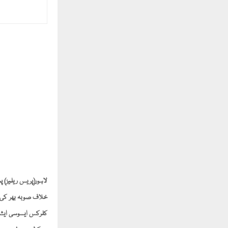
لاہور(پریس ریلیز) 
خلاف صوبہ بھر کی ا