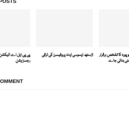
POSTS
ورہ کا تشخص برقرار
اڑسٹھ ایسوسی ایٹ پروفیسرز کی ترقی
پی پی ایل اے الیکش
ٹی بنائی جاے
رجسڑیشن
COMMENT