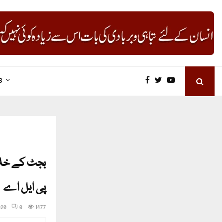
S
بجٹ کے خلاف
پی ایل اے
020
0
1477