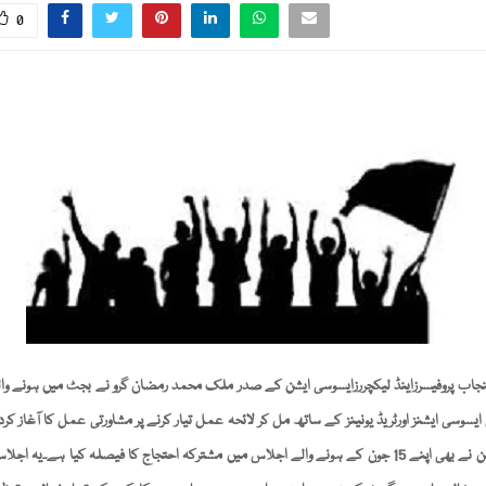
0
پنجاب پروفیسرزاینڈ لیکچررزایسوسی ایشن کے صدر ملک محمد رمضان گرو نے بجٹ میں ہونے وال
یسوسی ایشنز اورٹریڈ یونینز کے ساتھ مل کر لائحہ عمل تیار کرنے پر مشاورتی عمل کا آغاز کرد
کلرکس ایسوسی ایشن نے بھی اپنے 15 جون کے ہونے والے اجلاس میں مشترکہ احتجاج کا فیصلہ کیا ہے۔یہ