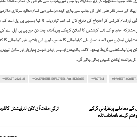
ری خالد جاوید سنگھیڑہ کی زیر صدارت ہوا جس میں پنجاب سے کلرکس کی تمام نمائندہ تن
یپکا کے صدر ظفر علی خان کی جانب سے جاری کردہ مراسلے میں تمام متاثرہ سرکاری ملازمو
وں اور تمام کلرکس کو احتجاج کی متوقع کال کے لئے تیار رہنے کا کہا ہے۔پی پی ایل اے ک
مشترکہ احتجاج کے لئے کوششوں کا اعلان کرچکے ہیں۔آئندہ چند دن میں پی پی ایل اے کی قی
شاورتی اجلاس میں لائحہ عمل طے کرلیا جائے گا۔خاص طور پر اس بات پر غور کیا جائے گا کہ 
بنایا جاسکتاہے۔گرینڈ ہیلتھ الائنس،انجینئرز ایسوسی ایشن،انجمن پٹواریاں اور سکول ٹیچرز یونی
کر جوائنٹ ایکشن کمیٹی بنائی جائے گی۔
#BUDGET_2020_21
#GOVERNMENT_EMPLOYEES_PAY_INCREASE
#PROTEST
#PROTEST_AGAINST
کے معاملے پرنظرثانی کرکے
ترکی:مفت آن لائن انٹرنیشنل کانف
ختم کرے ،اتحاداساتذہ