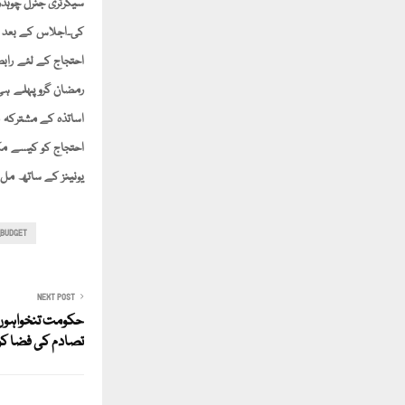
سیکرٹری جنرل چوہد
کی۔اجلاس کے بعد ا
احتجاج کے لئے رابط
رمضان گرو پہلے ہی 
اساتذہ کے مشترکہ م
احتجاج کو کیسے مکن 
یونینز کے ساتھ مل 
_BUDGET
NEXT POST
حکومت تنخواہوں 
تصادم کی فضا کو