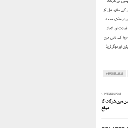
ظیموں نے شرکت
ں کے ساتھ مل کر
ے صدر ملک محمد
ادت اور اتحاد
وبا کے دنوں میں
ن اور دیگر ٹریڈ
#BUDGET_2020
PREVIOUS POST
رنس میں شرکت کا
موقع