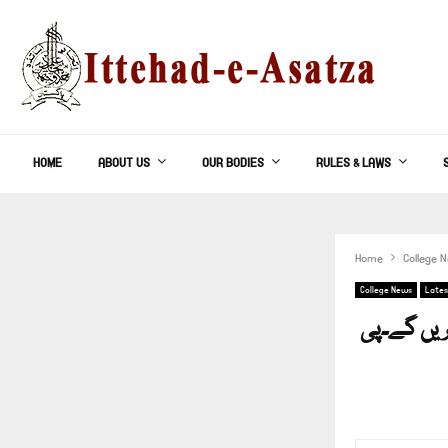
HOME
ABOUT US
OUR BODIES
RULES & LAWS
Home
College 
College News
Lates
کریں گے۔پی