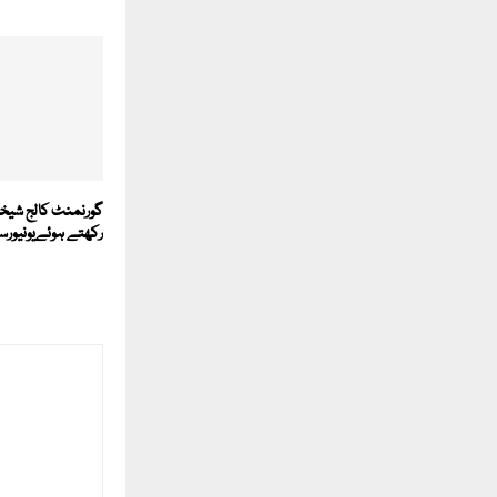
گورنمنٹ کالج شیخوپ
رکھتے ہوئےیونیورس