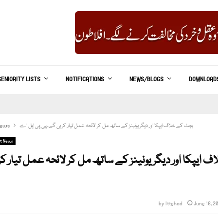
SENIORITY LISTS
NOTIFICATIONS
NEWS/BLOGS
DOWNLOAD
بجٹ کے خلاف ایپکا اور دیگر یونینز کے ساتھ مل کر لائحہ عمل تیار کریں گے۔پی پی ایل اے
News
t News
 ایپکا اور دیگر یونینز کے ساتھ مل کر لائحہ عمل تیار 
by
Ittehad
June 16, 2