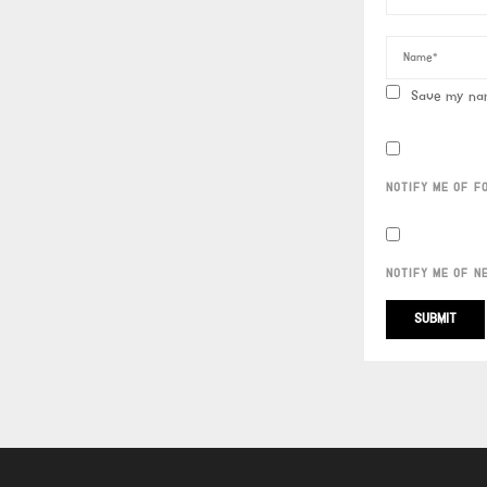
Save my nam
NOTIFY ME OF F
NOTIFY ME OF N