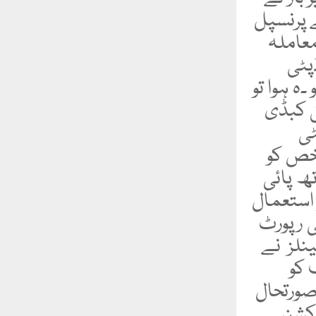
 پرنسپل
معاملہ
پٹی
۔ہ ہوا تو
ق کبڈی
ٹی
شخص کو
تھ پائی
 استعمال
ی رپورٹ
ینلز نے
 کو
صورتحال
رکشن