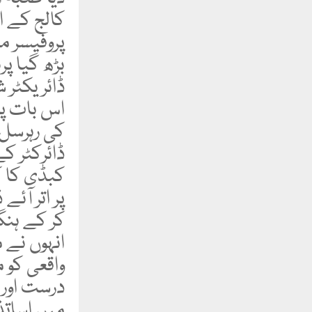
کالج کے ا
پروفیسر م
بڑھ گیا پ
ڈائریکٹر ش
اس بات پر
کی رہرسل
ڈائرکٹر ک
کبڈی کا کو
پر اتر آئ
کر کے ہنگ
انہوں نے 
واقعی کو 
درست اور 
میں اساتذ