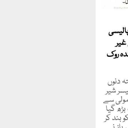
پالیسی
 غیر
ندہ روک
ہ دنوں
یسر شیر
مولی سے
بڑھ گیا
بند کر
 باز نے