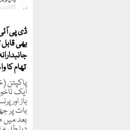
ڈی پی آئی 
بھی قابل 
جانبدارانہ
تھام کا واحد حل ہے اعلی حکام فوری نوٹس لیں
پاکپتن (خ
ایک ناخوشگ
باز اور پ
بات پر جھگ
بعد میں 
دیا طلبہ ا