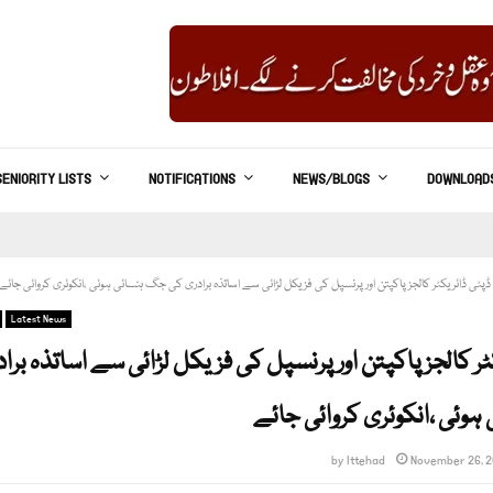
SENIORITY LISTS
NOTIFICATIONS
NEWS/BLOGS
DOWNLOAD
ڈپٹی ڈائریکٹر کالجز پاکپتن اور پرنسپل کی فزیکل لڑائی سے اساتذہ برادری کی جگ ہنسائی ہوئی ،انکوئری کروائی جائے
Latest News
ر کالجز پاکپتن اور پرنسپل کی فزیکل لڑائی سے اساتذہ برا
وئی ،انکوئری کروائی جائے
by
Ittehad
November 26, 