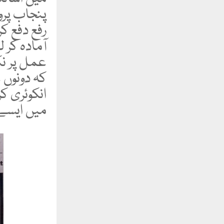
پنجاب پرو
رفع دفع کر
آمادہ کر ل
عمل پر ن
کہ دونوں 
انکوئری ک
میں ایسے 