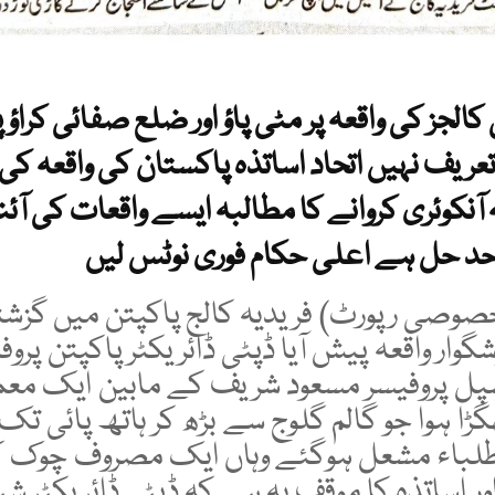
کالجز کی واقعہ پر مٹی پاؤ اور ضلع صفائی کراؤ 
تعریف نہیں اتحاد اساتذہ پاکستان کی واقعہ کی
 آنکوئری کروانے کا مطالبہ ایسے واقعات کی آئ
صوصی رپورٹ) فریدیہ کالج پاکپتن میں گزشت
وار واقعہ پیش آیا ڈپٹی ڈائریکٹر پاکپتن پروف
رنسپل پروفیسر مسعود شریف کے مابین ایک مع
ڑا ہوا جو گالم گلوج سے بڑھ کر ہاتھ پائی تک 
طلباء مشعل ہوگئے وہاں ایک مصروف چوک کو 
ور اساتذہ کا موقف یہ ہے کہ ڈپٹی ڈائریکٹر شیر