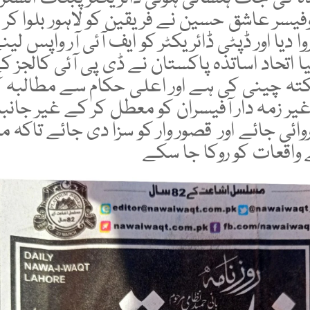
فیسر عاشق حسین نے فریقین کو لاہور بلوا کر 
وا دیا اور ڈپٹی ڈائریکٹر کو ایف آئی آر واپس لین
یا اتحاد اساتذہ پاکستان نے ڈی پی آئی کالجز ک
کتہ چینی کی ہے اور اعلی حکام سے مطالبہ 
غیر زمہ دار آفیسران کو معطل کر کے غیر جانبد
روائی جائے اور قصور وار کو سزا دی جائے تاکہ
واقعات کو روکا جا سکے