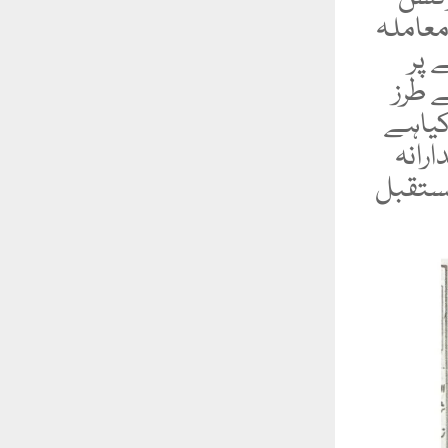
معاملہ
ے پر
ے طرز
کیاہے
ارانہ
 مستقبل