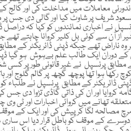
ندورنی معاملات میں مداخلت کی اور کالج کے
سعود شریف پر شاوٹ کیا اور گالی دی جس پر 
رنسپل نے اخباری نمائندوں کو کہا کہ دراصل ڈ
یر از آن سے کوئی بل کلیر کروانا چاہتے تھے جو 
 وہ ناراض تھے جبکہ ڈپٹی ڈائریکٹر کے مطاب
 کے دوران ایک طالب علم بےہوش ہو گیا ڈپ
ے مطابق پرنسپل نے غیر قانونی طور پر کسی 
چ رکھا ہوا تھا پوچھ گچھ پر گالم گلوج اور ہا
ے ڈپٹی ڈائریکٹر کے مطابق پرنسپل نے طلباء کو
امہ کروایا اور ان کی ذاتی گاڈی تڑوا دی جس ک
متعلقہ تھانے میں کروائی اخبارات اور ٹی وی چ
مرچ مصالحہ لگا کر پیش کی اور ایک کے موقف
دوسرے کے موقف کو باطل قرار دیا اس ساری 
ہ کی جگ ہنسائی ہوئی ڈائریکٹر پبلک انسٹ