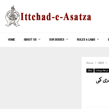
HOME
ABOUT US
OUR BODIES
RULES & LAWS
Home
2022
2022
College News
دری کی