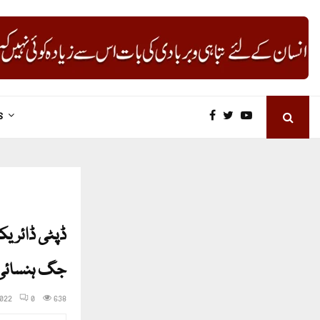
S
ڈپٹی ڈائریکٹ
جگ ہنسائی ہ
2022
0
638