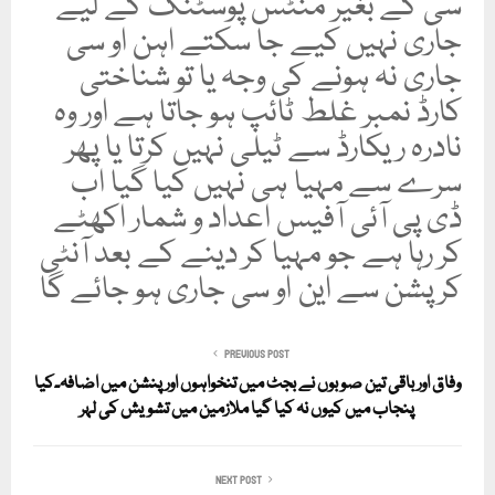
سی کے بغیر منٹس پوسٹنگ کے لیے
جاری نہیں کیے جا سکتے اہن او سی
جاری نہ ہونے کی وجہ یا تو شناختی
کارڈ نمبر غلط ٹائپ ہو جاتا ہے اور وہ
نادرہ ریکارڈ سے ٹیلی نہیں کرتا یا پھر
سرے سے مہیا ہی نہیں کیا گیا اب
ڈی پی آئی آفیس اعداد و شمار اکھٹے
کر رہا ہے جو مہیا کر دینے کے بعد آنٹی
کرپشن سے این او سی جاری ہو جائے گا
PREVIOUS POST
وفاق اور باقی تین صوبوں نے بجٹ میں تنخواہوں اور پنشن میں اضافہ۔کیا
پنجاب میں کیوں نہ کیا گیا ملازمین میں تشویش کی لہر
NEXT POST