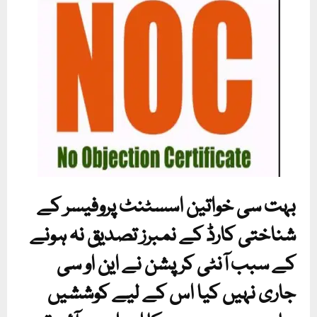
بہت سی خواتین اسسٹنٹ پروفیسر کے
شناختی کارڈ کے نمبرز تصدیق نہ ہونے
کے سبب آنٹی کرپشن نے این او سی
جاری نہیں کیا اس کے لیے کوششیں