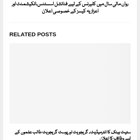
رواں مالی سال میں کلیرنس کے لیے فنانشل اسسٹنس،انکیشمنٹ اور
اعزازیہ کیسز کے خصوصی اعلان
RELATED POSTS
سٹیٹ بینک کا انٹرمیڈیٹ۔ گریجویٹ اور پوسٹ گریجویٹ طالب علموں کے
لیے وظائف کا اعلان