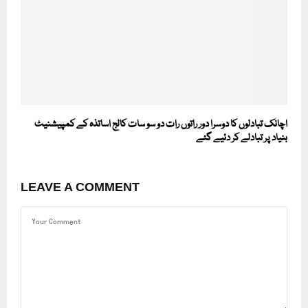
اچانک تبادلوں کا دوسرا دور راتوں رات دو سو سات کالج اساتذہ کے کمپیشنیٹ
بنیاد پر تبادلے کر دئیے گئے
LEAVE A COMMENT