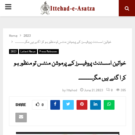
PRIMARY
MENU
Home
2023
خواتین اسسٹنٹ پروفیسرز کے پرموشن منٹس تو منظور ہو کر ا گئے ہیں مگر۔۔۔۔۔۔۔۔
2023
Latest News
Press Releases
خواتین اسسٹنٹ پروفیسرز کے پرموشن منٹس تو منظور ہو
کر ا گئے ہیں مگر۔۔۔۔۔۔۔۔
by
Ittehad
June 21, 2023
0
395
SHARE
0