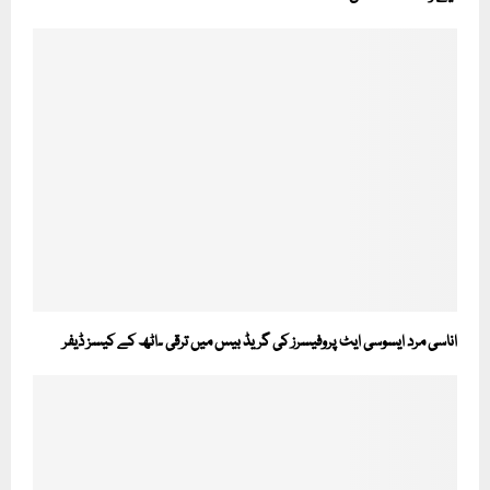
اناسی مرد ایسوسی ایٹ پروفیسرز کی گریڈ بیس میں ترقی ۔اٹھ کے کیسز ڈیفر