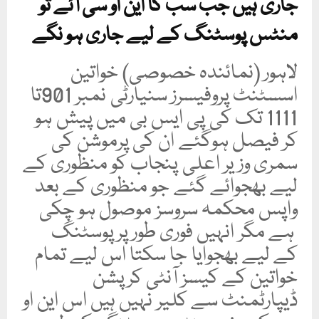
جاری ہیں جب سب کا این او سی آئے تو
منٹس پوسٹنگ کے لیے جاری ہو نگے
لاہور (نمائندہ خصوصی) خواتین
اسسٹنٹ پروفیسرز سنیارٹی نمبر 901تا
1111 تک کی پی ایس بی میں پیش ہو
کر فیصل ہوگئے ان کی پرموشن کی
سمری وزیر اعلی پنجاب کو منظوری کے
لیے بھجوائے گئے جو منظوری کے بعد
واپس محکمہ سروسز موصول ہو چکی
ہے مگر انہیں فوری طور پرپوسٹنگ
کے لیے بھجوایا جا سکتا اس لیے تمام
خواتین کے کیسز آنٹی کرپشن
ڈیپارٹمنٹ سے کلیر نہیں ہیں اس این او