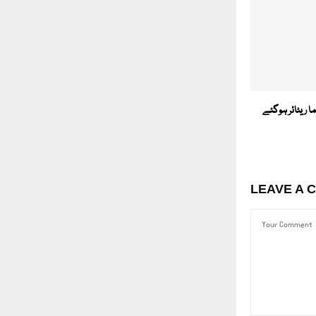
ما ریٹائر ہوگئے
LEAVE A 