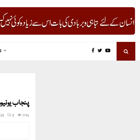
S
پنجاب یونیو
020
0
1746