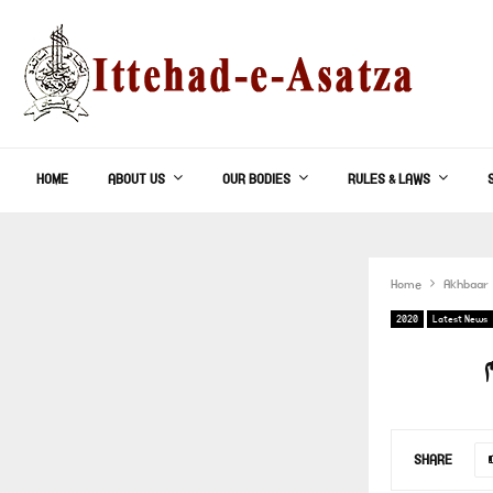
HOME
ABOUT US
OUR BODIES
RULES & LAWS
Home
Akhbaar
2020
Latest News
SHARE