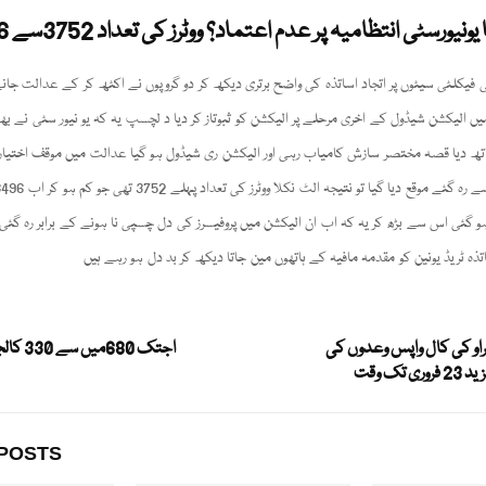
یورسٹی انتظامیہ پر عدم اعتماد؟ ووٹرز کی تعداد 3752سے 3496 رہ گئی
فیکلٹی سیٹوں پر اتجاد اساتذہ کی واضح برتری دیکھ کر دو گروپوں نے اکٹھ کر کے عدالت جانے 
ں الیکشن شیڈول کے اخری مرحلے پر الیکشن کو ثبوتاز کر دیا د لچسپ یہ کہ یو نیور سٹی نے بھ
ساتھ دیا قصہ مختصر سازش کامیاب رہی اور الیکشن ری شیڈول ہو گیا عدالت میں موقف اختیار 
 گئی اس سے بڑھ کر یہ کہ اب ان الیکشن میں پروفیسرز کی دل چسپی نا ہونے کے برابر رہ گئ
ذہ ٹریڈ یونین کو مقدمہ مافیہ کے ہاتھوں مین جاتا دیکھ کر بد دل ہو رہے ہیں
او کی کال واپس وعدوں کی
اجتک 680میں سے 330 کالجز کی رجسٹریشن
تک وقت
POSTS