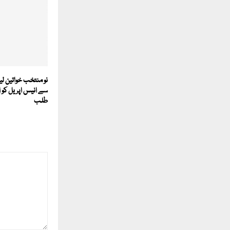
نو منتخب خواتین لی
سے انیس اپریل کو 
طلب