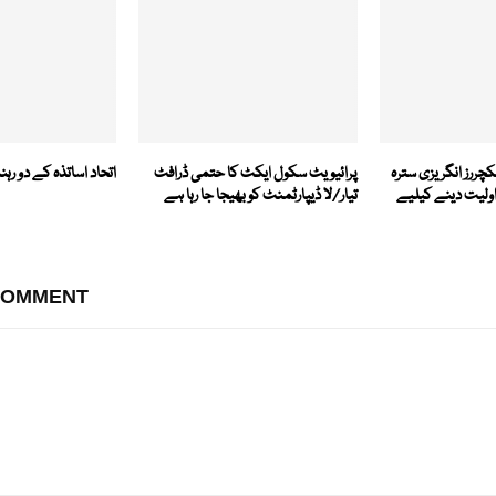
کچررز انگریزی سترہ
پرائیویٹ سکول ایکٹ کا حتمی ڈرافٹ
اتحاد اساتذہ کے دو رہن
اولیت دینے کیلیے
تیار/لا ڈیپارٹمنٹ کو بھیجا جا رہا ہے
COMMENT