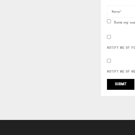
Save my nam
NOTIFY ME OF F
NOTIFY ME OF N