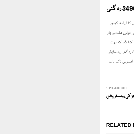
کا ڈرامہ کیااور
ی دونوں مقدمے باز
کیا گیا کہ بہت
سے لوگ ووتر بنبے سے رہ گئے موقع دیا گیا تو نتیجہ الٹ نکلا ووٹرز کی تعداد پہلے 3752 تھی جو کم ہو کر اب 3496 رہ گئی یہ سازش
ی افسوس ناک بات
PREVIOUS POST
RELATED 