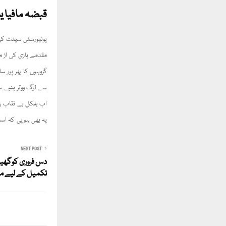
قبضہ مافیا یا یون
یونیورسٹی سینٹ کی 
مقدمے بازی کی اڑ می
گروہوں کا بھر پور 
اب بلکل بے نقاب ہو
یہ بھی ہویی کہ اسات
NEXT POST
دس فروری کوگھیر
تکمیل کے لیے مزید 23 فروری 