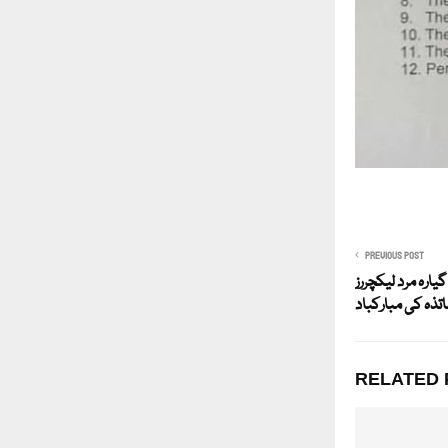
PREVIOUS POST
ارہ مرد لیکچررز
تذہ کی مبارکباد
RELATED 