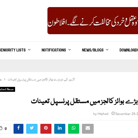
SENIORITY LISTS
NOTIFICATIONS
NEWS/BLOGS
DOWNLOAD
لاہور کے دو بڑے بوائز کالجز میں مستقل پرنسپل تعینات
s
atest News
 بڑے بوائز کالجز میں مستقل پرنسپل تعینات
by
Ittehad
December 29, 
0