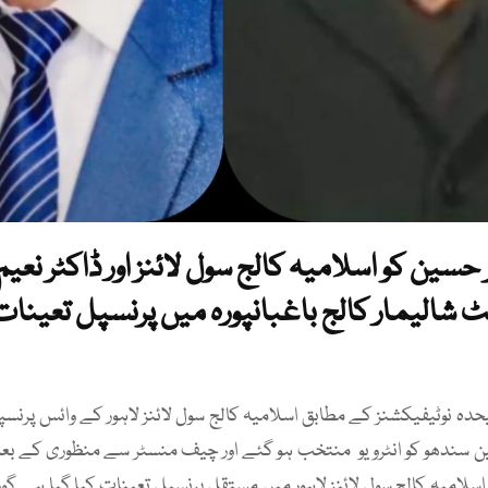
 حسین کو اسلامیہ کالج سول لائنز اور ڈاکٹر نعی
ٹ شالیمار کالج باغبانپورہ میں پرنسپل تعینات 
دہ نوٹیفیکشنز کے مطابق اسلامیہ کالج سول لائنز لاہور کے وائس پرنس
ین سندھو کو انٹرویو منتخب ہو گئے اور چیف منسٹر سے منظوری کے بعد
سلامیہ کالج سول لائنز لاہور میں مستقل پرنسپل تعینات کیا گیا ہے گو