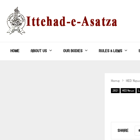
HOME
ABOUT US
OUR BODIES
RULES & LAWS
Home
HED New
2021
HED News
L
SHARE