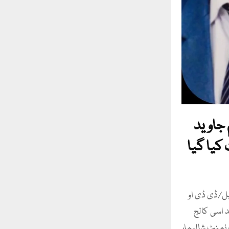
م جاوید
کیا گیا
پل/ڈی ڈی او
 اسی کالج
رنمنٹ شالیمار