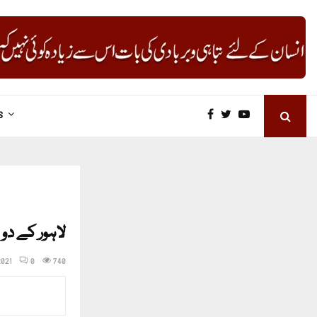
S
لاہور کے دو
2021
0
740