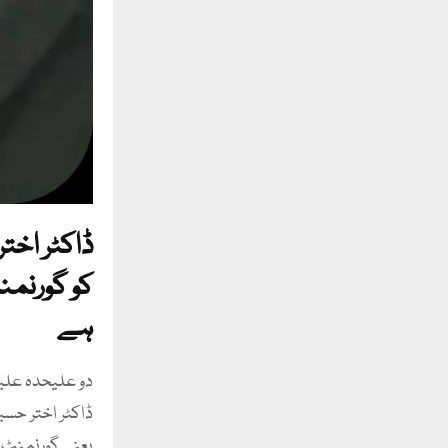
ڈاکٹر اختر
کو گورنمن
ہے
دو علیحدہ علیح
ڈاکٹر اختر حس
یعنی گورنمنٹ ا