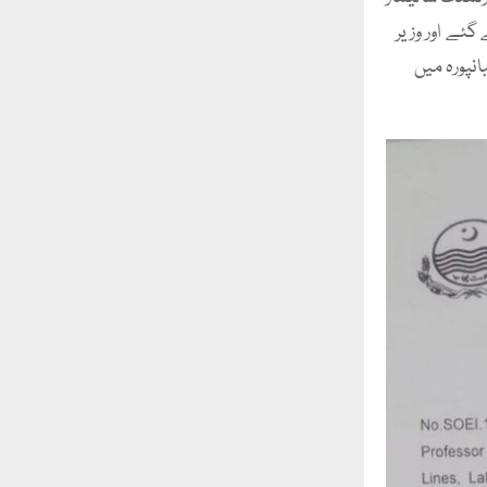
گئے اور وزیر
نپورہ میں