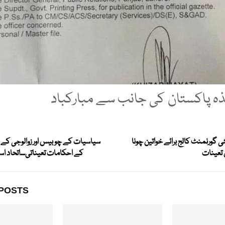
تذہ پاکستان کی جانب سے مبارکباد
ی گورنمنٹ کالج برائے خواتین چونا
سیاسیات کے چوبیس اور زوالوجی کے گی
تعینات
کے احکامات تعیناتی۔۔اتحاد اسا
POSTS