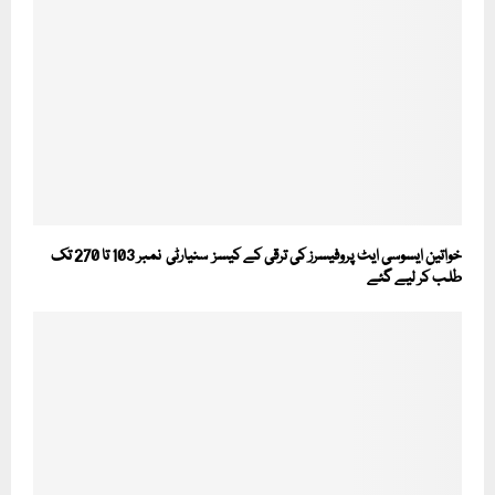
خواتین ایسوسی ایٹ پروفیسرز کی ترقی کے کیسز سنیارٹی نمبر 103 تا 270 تک
طلب کر لیے گئے