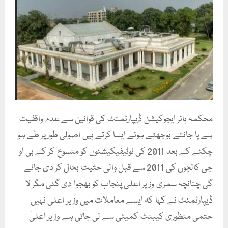
محکمہ ہائر ایجوکیشن ڈیپارٹمنٹ کی قوانین سے عدم واقفیت
ہے یا جانتے بوجھتے ہوئے ایسا کرتے ہیں اصولی طور پر طے ہو
چکنے کے بعد 2011 کی نوٹیفیکیشنوں کو منسوخ کر کے بی او
جی کالجوں کی 2011 سے قبل والی حثیت بحال کر دی جائے
گی چنانچہ سمری وزیر اعلی پنجاب کو بھجوا دی گئی مگر لا
ڈیپارٹمنٹ نے کہا کہ ایسے معاملات میں وزیر اعلی نہیں
حتمی منظوری کیبنٹ کمیٹی سے لی جاتی ہے وزیر اعلیٰ