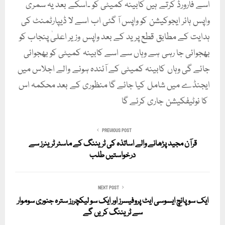
اسے فارورڈ کرتے ہیں کابینہ کمیٹی کو ۔اسکے بعد یہ سمری
واپس ہائر ایجوکیشن کو واپس آ گئی اب اسے لا ڈیپارٹمنٹ کی
ہدایت کے مطابق قطع پرید کے بعد واپس وزیر اعلیٰ پنجاب کو
بھجوائی جا رہی ہے وہاں سے اسے کابینہ کمیٹی کو بھجوائی
جائے گی وہاں کابینہ کمیٹی کے آئندہ ہونے والے اجلاس میں
ایجنڈے میں شامل کیا جائے گا منظوری کے بعد محکمہ اس
کا نوٹیفکیشن جاری کرئے گا
PREVIOUS POST
قرآن مجید پڑھانے والے اساتذہ کی ٹریننگ کے ماسٹر ٹرینرز سے
درخواستیں طلب
NEXT POST
ایک سو پانچ ایسوسی ایٹ پروفیسرز اور ایک سو لیکچررز سترہ جنوری سوموار
سے ٹریننگ کریں گے