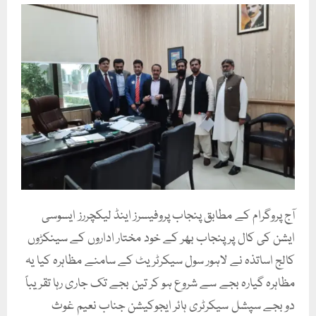
آج پروگرام کے مطابق پنجاب پروفیسرز اینڈ لیکچررز ایسوسی
ایشن کی کال پر پنجاب بھر کے خود مختار اداروں کے سینکڑوں
کالج اساتذہ نے لاہور سول سیکرٹریٹ کے سامنے مظاہرہ کیا یہ
مظاہرہ گیارہ بجے سے شروع ہو کر تین بجے تک جاری رہا تقریباً
دو بجے سپشل سیکرٹری ہائر ایجوکیشن جناب نعیم غوث