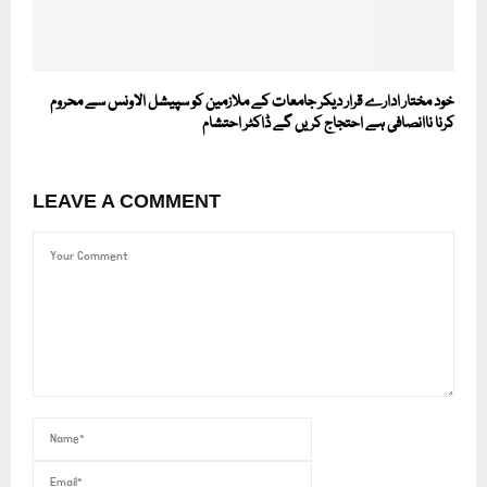
خود مختار ادارے قرار دیکر جامعات کے ملازمین کو سپیشل الاونس سے محروم
کرنا ناانصافی ہے احتجاج کریں گے ڈاکٹر احتشام
LEAVE A COMMENT