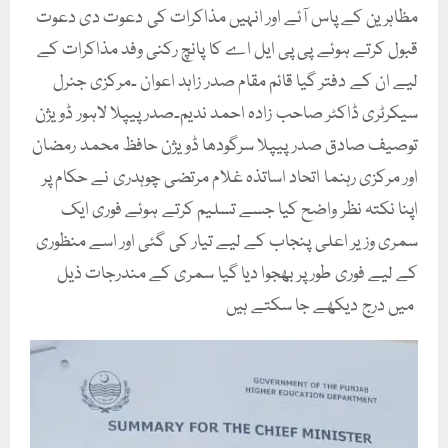
مظاہرین کے پاس آئے اور انہیں مذاکرات کی دعوت دی دعوت
قبول کرتے ہوئے پی پی ایل اے کا پانچ رکنی وفد مذاکرات کے
لیے ان کے دفتر گیا قائم مقام صدر زاہد اعوان ۔مرکزی جنرل
سیکرٹری ڈاکٹر صاحب زادہ احمد ندیم۔صدر پیپلا لاہور ڈویژن
توصیف صادق صدر پیپلا سرگودھا ڈویژن حافظ محمد رمضان
اور مرکزی رہنما اتحاد اساتذہ غلام مرتضی چوہدری نے حکام پر
اپنا نکتہ نظر واضح کیا جسے تسلیم کرتے ہوئے فوری ایک
سمری وزیر اعلی پنجاب کے لیے تیار کی گئی اور اسے منظوری
کے لیے فوری طور پر بھجوا دیا گیا سمری کے مندرجات ذیل
میں درج دیکھے جا سکتے ہیں