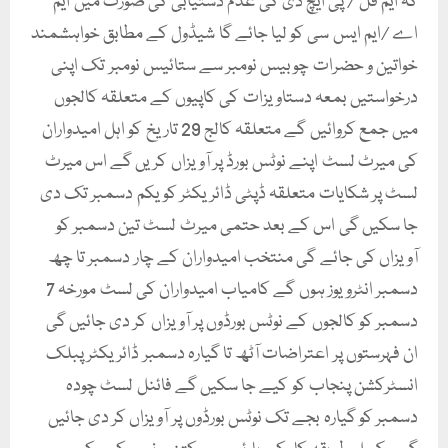
کہ ایم فل / پی ایچ ڈی کی عدم دستیابی کی صورت میں ایم
اے /ایم ایس سی کو لیا جائے گا شیڈول کے مطابق خواہشمند
خواتین و حضرات چوبیس نومبر سے ستائیس نومبر تک اپنی
درخواستیں بمعہ دستاویزات کی کاپیوں کے متعلقہ کالجوں
میں جمع کروائیں گے متعلقہ کالج 29 تاریخ کو اہل امیدواران
کی میرٹ لسٹ اپنے نوٹس بورڈ پر آویزاں کریں گے اس میرٹ
لسٹ پر شکایات متعلقہ ڈپٹی ڈائریکٹر کو یکم دسمبر تک دی
جا سکیں گی اس کے بعد حتمی میرٹ لسٹ تین دسمبر کو
آویزاں کی جائے گی منتخب امیدواران کے چار دسمبر تا چھ
دسمبر انٹرویوز ہوں گے کامیاب امیدواران کی لسٹ مورخہ 7
دسمبر کو کالجوں کے نوٹس بورڈوں پر آویزاں کر دی جائیں گی
ان فہرستوں پر اعتراضات آٹھ تا گیارہ دسمبر ڈائریکٹر پبلک
انسٹرکشن پنجاب کو کیے جا سکیں گے فائنل لسٹ چودہ
دسمبر کو گیارہ بجے تک نوٹس بورڈوں پر آویزاں کر دی جائیں