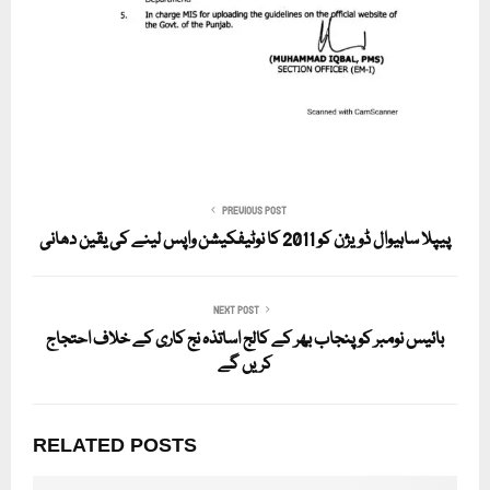
PREVIOUS POST
پیپلا ساہیوال ڈویژن کو 2011 کا نوٹیفکیشن واپس لینے کی یقین دھانی
NEXT POST
بائیس نومبر کو پنجاب بھر کے کالج اساتذہ نج کاری کے خلاف احتجاج
کریں گے
RELATED POSTS