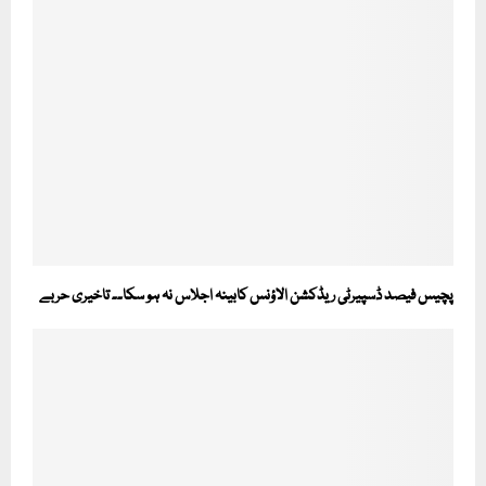
پچیس فیصد ڈسپیرٹی ریڈکشن الاؤنس کابینہ اجلاس نہ ہو سکا۔۔ تاخیری حربے