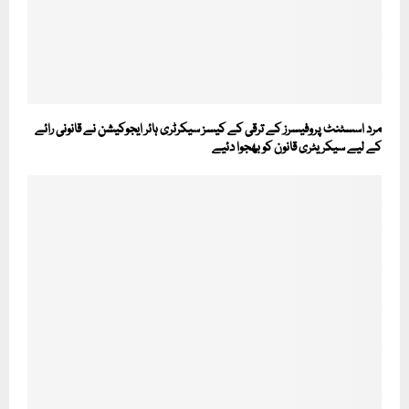
مرد اسسٹنٹ پروفیسرز کے ترقی کے کیسز سیکرٹری ہائر ایجوکیشن نے قانونی رائے
کے لیے سیکریٹری قانون کو بھجوا دئیے