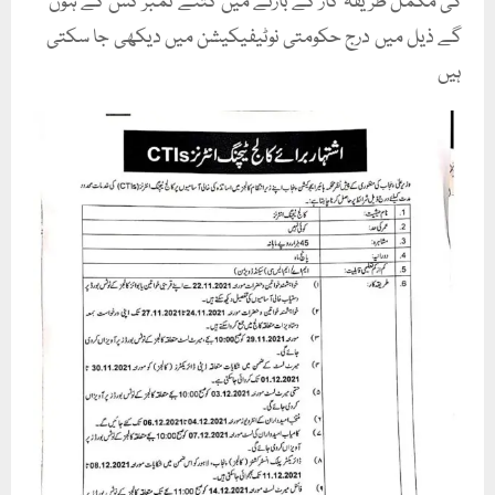
گی مکمل طریقہ کار کے بارئے میں کتنے نمبر کس کے ہوں
گے ذیل میں درج حکومتی نوٹیفیکیشن میں دیکھی جا سکتی
ہیں