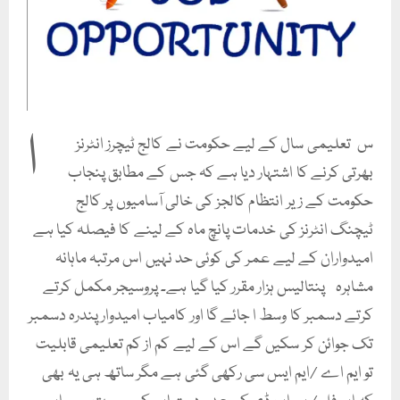
ا
س تعلیمی سال کے لیے حکومت نے کالج ٹیچرز انٹرنز
بھرتی کرنے کا اشتہار دیا ہے کہ جس کے مطابق پنجاب
حکومت کے زیر انتظام کالجز کی خالی آسامیوں پر کالج
ٹیچنگ انٹرنز کی خدمات پانچ ماہ کے لینے کا فیصلہ کیا ہے
امیدواران کے لیے عمر کی کوئی حد نہیں اس مرتبہ ماہانہ
مشاہرہ پنتالیس ہزار مقرر کیا گیا ہے۔ پروسیجر مکمل کرتے
کرتے دسمبر کا وسط ا جائے گا اور کامیاب امیدوار پندرہ دسمبر
تک جوائن کر سکیں گے اس کے لیے کم از کم تعلیمی قابلیت
تو ایم اے /ایم ایس سی رکھی گئی ہے مگر ساتھ ہی یہ بھی