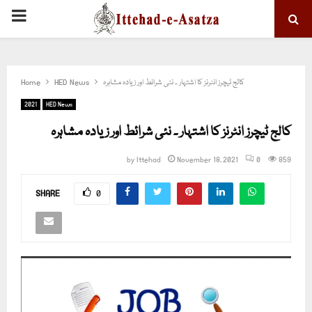
PRIMARY
MENU
کالج ٹیچرز انٹرنز کا اشتہار ۔ نئی شرائط اور زیادہ مشاہرہ
HED News
Home
2021
HED News
کالج ٹیچرز انٹرنز کا اشتہار ۔ نئی شرائط اور زیادہ مشاہرہ
by
Ittehad
November 18, 2021
0
859
SHARE
0