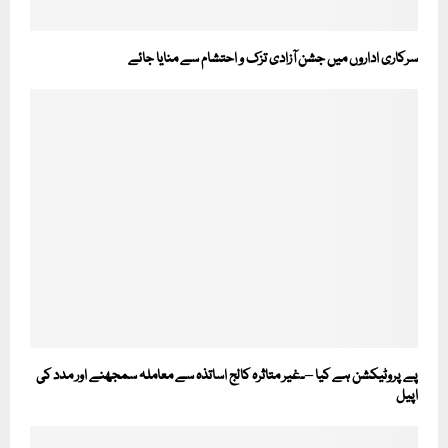
سرکاری اداروں میں جشن آزادی تزک و احتشام سے منایا جائے
پے پروٹیکشن ہے کیا –۔غیر متاثرہ کالج اساتذہ سے معاملہ سمجھنے اور مدد کی
اپیل