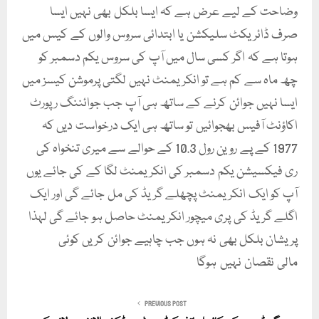
وضاحت کے لیے عرض ہے کہ ایسا بلکل بھی نہیں ایسا
صرف ڈائریکٹ سلیکشن یا ابتدائی سروس والوں کے کیس میں
ہوتا ہے کہ اگر کسی سال میں آپ کی سروس یکم دسمبر کو
چھ ماہ سے کم ہے تو انکریمنٹ نہیں لگتی پرموشن کیسز میں
ایسا نہیں جوائن کرنے کے ساتھ ہی آپ جب جوائننگ رپورٹ
اکاؤنٹ آفیس بھجوائیں تو ساتھ ہی ایک درخواست دیں کہ
1977 کے پے روین رول 10.3 کے حوالے سے میری تنخواہ کی
ری فیکسیشن یکم دسمبر کی انکریمنٹ لگا کے کی جائے یوں
آپ کو ایک انکریمنٹ پچھلے گریڈ کی مل جائے گی اور ایک
اگلے گریڈ کی پری میچور انکریمنٹ حاصل ہو جائے گی لہذا
پریشان بلکل بھی نہ ہوں جب چاہیے جوائن کریں کوئی
مالی نقصان نہیں ہوگا
PREVIOUS POST