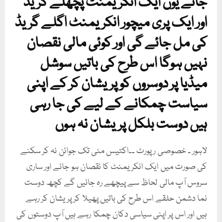
جائے یوں ایک انکریمنٹ پچھلے گریڈ
اور ایک پری میچور انکریمنٹ اگلے گریڈ
کی مل جائے گی اور کوئی مالی نقصان
نہیں ہوگا اس طرح کی باتیں سوشل
میڈیا پر دوسروں کو پریشان کر کے اپنی
سیاست چمکانے کے لیے کی جا رہی
ہیں دوست بلکل پریشان نہ ہوں
لاہور ۔ خصوصی رپورٹ ۔۔اکتیس مئی تک جوائن نہ کر سکنے
کی صورت میں ایک انکریمنٹ کا نقصان ہو جائے اور ساری
سروس آپ مالی لحاظ سے پیچھے رہ جائیں گے کچھ دوست
نما دشمن حلقے اس طرح کی باتیں پھیلا کر پریشان کر رہے
ہیں اور اس پر اپنی سیاسی دکان چمکا رہے ہیں آپ دوستوں کی