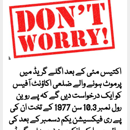
اکتیس مئی کے بعد اگلے گریڈ میں
پرموٹ ہونے والے ضلعی اکاؤنٹ آفیس
کو ایک درخواست دیں گے کہ پے روین
رول نمبر 10.3 سن 1977 کے تخت ان کی
پے ری فیکسیشن یکم دسمبر کے بعد کی