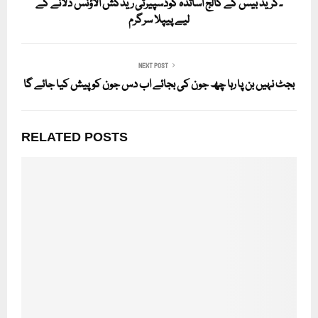
۔گریڈ بیس کے کالج اساتذہ کوڈسپیرٹی ریڈکش الاؤنس دلانے کے
لیے پیپلا سرگرم
NEXT POST
بجٹ نہیں بن پا رہا چھ جون کی بجائے اب دس جون کو پیش کیا جائے گا
RELATED POSTS