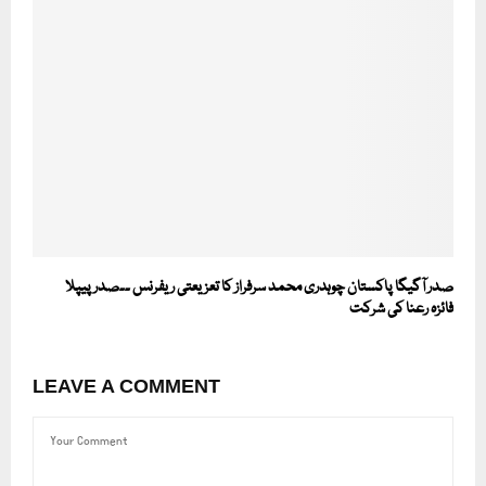
صدر آگیگا پاکستان چوہدری محمد سرفراز کا تعزیعتی ریفرنس ۔۔صدر پیپلا
فائزہ رعنا کی شرکت
LEAVE A COMMENT