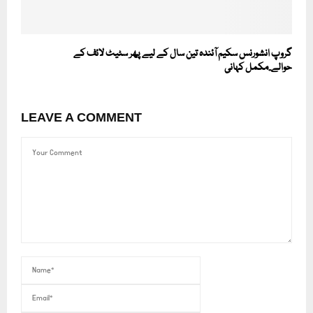
گروپ انشورنس سکیم آئندہ تین سال کے لیے پھر سٹیٹ لائف کے
حوالے..مکمل کہانی
LEAVE A COMMENT