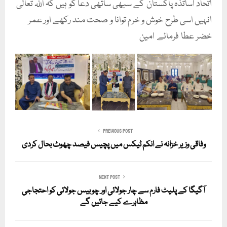
اتحاد اساتذہ پاکستان کے سبھی ساتھی دعا گو ہیں کہ اللہ تعالیٰ
انہیں اسی طرح خوش و خرم توانا و صحت مند رکھے اور عمر
خضر عطا فرمائے امین
PREVIOUS POST
وفاقی وزیر خزانہ نے انکم ٹیکس میں پچیس فیصد چھوٹ بحال کردی
NEXT POST
آگیگا کے پلیٹ فارم سے چار جولائی اور چوبیس جولائی کو احتجاجی
مظاہرے کیے جائیں گے