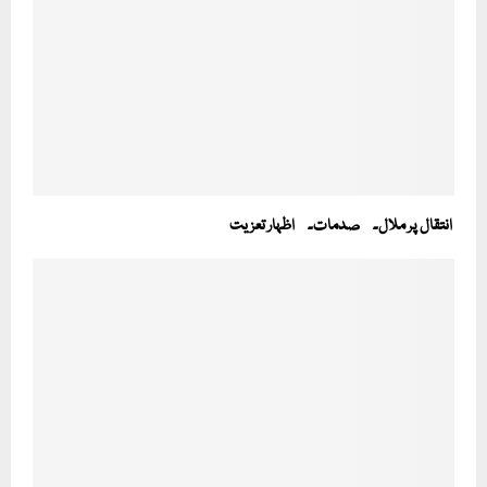
انتقال پر ملال۔ صدمات۔ اظہار تعزیت