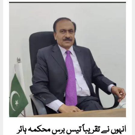
انہوں نے تقریباً تیس برس محکمہ ہائر