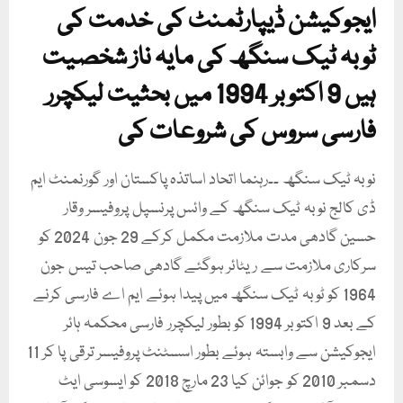
ایجوکیشن ڈیپارٹمنٹ کی خدمت کی
ٹوبہ ٹیک سنگھ کی مایہ ناز شخصیت
ہیں 9 اکتوبر 1994 میں بحثیت لیکچرر
فارسی سروس کی شروعات کی
نوبہ ٹیک سنگھ ۔۔رہنما اتحاد اساتذہ پاکستان اور گورنمنٹ ایم
ڈی کالج نوبہ ٹیک سنگھ کے وائس پرنسپل پروفیسر وقار
حسین گادھی مدت ملازمت مکمل کرکے 29 جون 2024 کو
سرکاری ملازمت سے ریٹائر ہوگئے گادھی صاحب تیس جون
1964 کو ٹوبہ ٹیک سنگھ میں پیدا ہوئے ایم اے فارسی کرنے
کے بعد 9 اکتوبر 1994 کو بطور لیکچرر فارسی محکمہ ہائر
ایجوکیشن سے وابستہ ہوئے بطور اسسٹنٹ پروفیسر ترقی پا کر 11
دسمبر 2010 کو جوائن کیا 23 مارچ 2018 کو ایسوسی ایٹ