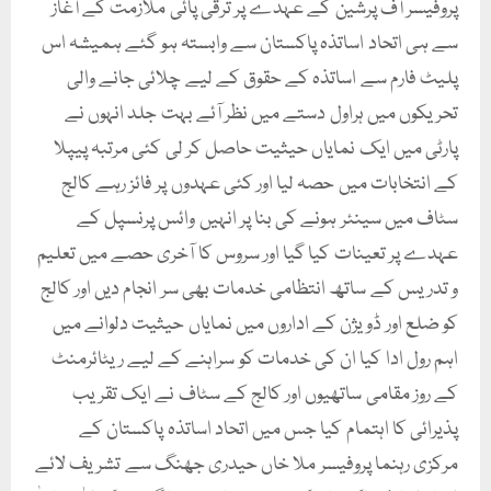
پروفیسر آف پرشین کے عہدے پر ترقی پائی ملازمت کے آغاز
سے ہی اتحاد اساتذہ پاکستان سے وابستہ ہو گئے ہمیشہ اس
پلیٹ فارم سے اساتذہ کے حقوق کے لیے چلائی جانے والی
تحریکوں میں ہراول دستے میں نظر آئے بہت جلد انہوں نے
پارٹی میں ایک نمایاں حیثیت حاصل کر لی کئی مرتبہ پیپلا
کے انتخابات میں حصہ لیا اور کئی عہدوں پر فائز رہے کالج
سٹاف میں سینئر ہونے کی بنا پر انہیں وائس پرنسپل کے
عہدے پر تعینات کیا گیا اور سروس کا آخری حصے میں تعلیم
و تدریس کے ساتھ انتظامی خدمات بھی سر انجام دیں اور کالج
کو ضلع اور ڈویژن کے اداروں میں نمایاں حیثیت دلوانے میں
اہم رول ادا کیا ان کی خدمات کو سراہنے کے لیے ریٹائرمنٹ
کے روز مقامی ساتھیوں اور کالج کے سٹاف نے ایک تقریب
پذیرائی کا اہتمام کیا جس میں اتحاد اساتذہ پاکستان کے
مرکزی رہنما پروفیسر ملا خاں حیدری جھنگ سے تشریف لائے