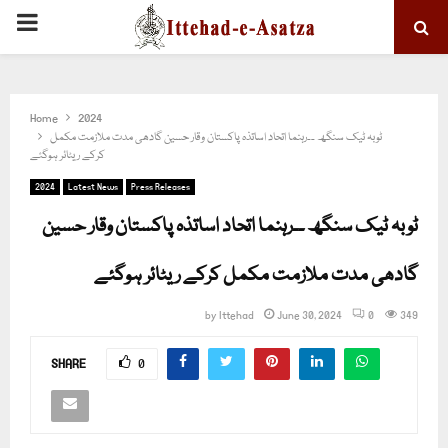
PRIMARY
MENU
Home
2024
ٹوبہ ٹیک سنگھ ۔۔رہنما اتحاد اساتذہ پاکستان وقار حسین گادھی مدت ملازمت مکمل
کرکے ریٹائر ہوگئے
2024
Latest News
Press Releases
ٹوبہ ٹیک سنگھ ۔۔رہنما اتحاد اساتذہ پاکستان وقار حسین
گادھی مدت ملازمت مکمل کرکے ریٹائر ہوگئے
by
Ittehad
June 30, 2024
0
349
SHARE
0