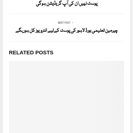
پوسٹ نہیں ان کی آپ گریڈیشن ہوگی
NEXT POST
چیرمین تعلیمی بورڈ لاہور کی پوسٹ کےلیے انٹرویوز کل ہوںگے
RELATED POSTS