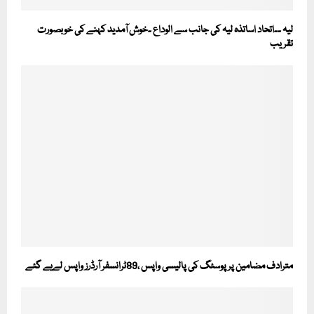
لیہ ۔۔اتحاد اساتذہ لیہ کی جانب سے الوداع ۔خوش آمدید کہنے کی خوبصورت
تقریب
مترادف مضامین پر پوسٹگ کی پالیسی واپس ،89ٹرانسفر آرڈرز واپس لےیے گئے