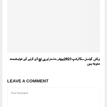
برٹش کونسل سکالرشپ 2023بیچلر ، ماسٹر اور پی ایچ ڈی کرنے کے خواہشمند
متوجہ ہوں
LEAVE A COMMENT