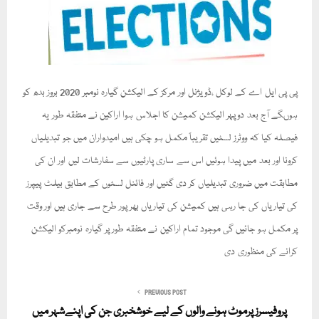
پی پی ایل اے کے لوکل ،ڈویژنل اور مرکز کے الیکشن گیارہ نومبر 2020 بروز بدھ کو
ہوںگے آج بعد دوپہر الیکشن کمیشن کا اجلاس ہوا اراکین نے متفقہ طور یہ
فیصلہ کیا کہ ووٹرز لسٹیں تقریباً مکمل ہو چکی ہیں امیدواران میں جو تبدیلیاں
کرونا اور بعد میں پیدا ہوئیں اس سے ساری پارٹیوں سے سفارشات لیں اور ان کی
مطابقت میں ضروری تبدیلیاں کر دی گئیں اور فائنل لسٹوں کے مطابق بیلٹ پیپرز
کی تیاریاں کی جا رہی ہیں کمیشن کی تیاریاں بھر پور طرح سے جاری ہیں اور وقت
پر مکمل ہو جائیں گی موجود تمام اراکین نے متفقہ طور پر گیارہ نومبرکو الیکشن
کرانے کی منظوری دی
PREVIOUS POST
پروفیسرز پرموٹ ہونے والوں کے لیے خوشخبری جن کی اپنےشہر میں