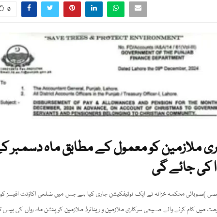
0
ری ملازمین کو معمول کے مطابق ماہ دسمبر ک
دا کی جائے گی
وصی )صوبائی محکمہ خزانہ نے ایک نوٹیفکیشن جاری کیا ہے جس میں ضلعی اکاؤنٹ افیسز کو
 میں کام کرنے والے مسیحی سرکاری ملازمین و ریٹائرڈ ملازمین کو پنشن ماہ رواں کی بیس تا