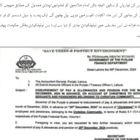
 کی تیاریاں کر سکیں البتہ باقی تمام ملازمین کو تنخواہیں/پنشن معمول کے مطابق مہینے کے 
کی جائیں گی اس ماہ اکاؤنٹ افیسز میں دو پے رول چلیں گے ایک پندرہ یا سول دسمبر کو اور د
ہ خزانہ نے اس سلسلے میں نوٹیفکیشن جاری کر دیا ہےایسا ہی نوٹیفکیشن وفاقی حکومت پہل
ے