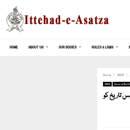
HOME
ABOUT US
OUR BODIES
RULES & LAWS
Home
2024
2024
General Notif
س تاریخ کو