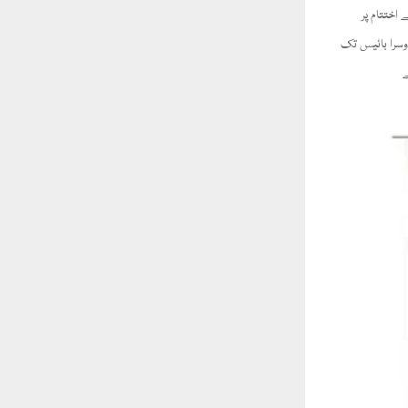
اختتام پر
وسرا بائیس تک
ے