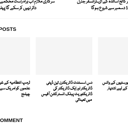
کالج اساتذہ کے ای۔ٹرانسفر جنرل
سرکاری ملازم اب براہ راست محکمے
دائر نہیں کر سکے گا پہل
POSTS
یورسٹیوں کے وائس
دس اسسٹنٹ ڈائریکٹرز، تین ڈپٹی
ٹرمپ انتظامیہ کے غی
کے لیے اشتہار
ڈائریکٹر اور ایک ڈائریکٹر کی
علموں کو امریک سے ن
ڈائریکٹوریٹ پبلک انسٹرکشن آفیس
چیلنج
میں تعیناتی
COMMENT