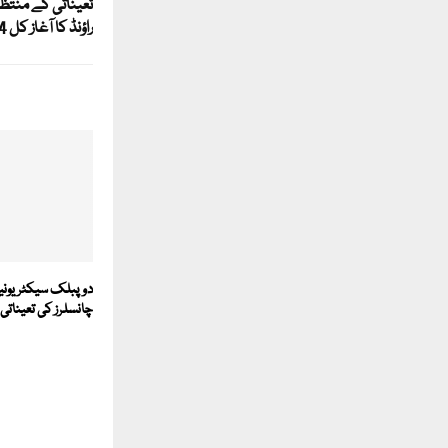
تعیناتی کے منتظر 
راؤنڈ کا آغاز کل 14 دسمبر سے شروع ہوگا
دو پبلک سیکٹر یون
چانسلرز کی تعیناتی 