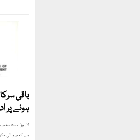
باقی سرکا
ہونے پر ا
لاہور( نمائندہ خص
ہے کہ صوبائی حکومت