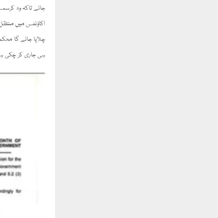
جائے تاکہ وہ کرسمس
اکاؤنٹس میں منتقل 
چلایا جائے گا محکم
ہی جاری کر چکی ہ