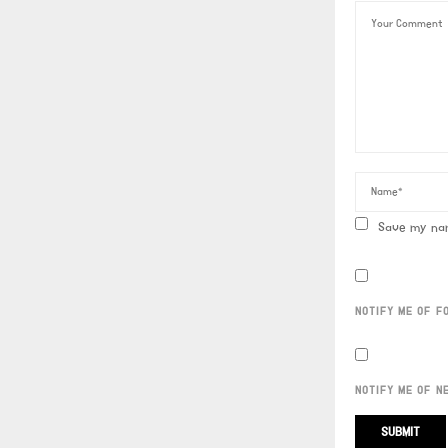
Save my nam
NOTIFY ME OF F
NOTIFY ME OF N