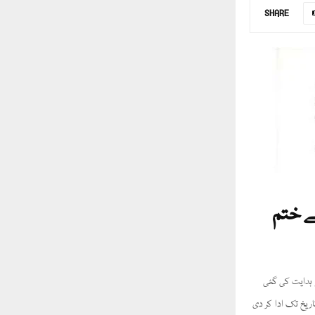
SHARE
ے ختم
 ہدایت کی گئی
ریخ تک ادا کر دی