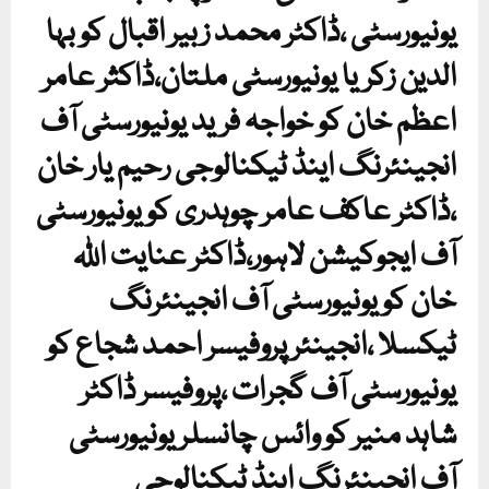
یونیورسٹی ،ڈاکٹر محمد زبیر اقبال کو بہا
الدین زکریا یونیورسٹی ملتان،ڈاکثر عامر
اعظم خان کو خواجہ فرید یونیورسٹی آف
انجینئرنگ اینڈ ٹیکنالوجی رحیم یار خان
،ڈاکٹر عاکف عامر چوہدری کو یونیورسٹی
آف ایجوکیشن لاہور،ڈاکٹر عنایت اللہ
خان کو یونیورسٹی آف انجینئرنگ
ٹیکسلا ،انجینئر پروفیسر احمد شجاع کو
یونیورسٹی آف گجرات ،پروفیسر ڈاکٹر
شاہد منیر کو وائس چانسلر یونیورسٹی
آف انجینئرنگ اینڈ ٹیکنالوجی