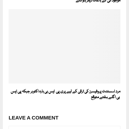
موجودگی کے باعث ڈیفر ہوگئے
مرد اسسٹنٹ پروفیسرز کی ترقی کے لیے پری پی ایس بی بارہ اکتوبر جبکہ پی ایس
بی اگلے ہفتے متوقع
LEAVE A COMMENT