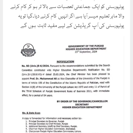
یونیورسٹی کو ایک جماعتی تعصبات سے بالا تر ہو کر کام کرنے
والا ماہر تعلیم میسر آیا ہے اگر انہیں کام کرنے دیا۔گیا تو یہ
یونیورسٹی کی آپ گریڈیشن کے لیے مفید ثابت ہوں گے