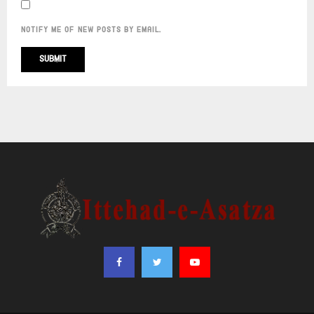
NOTIFY ME OF NEW POSTS BY EMAIL.