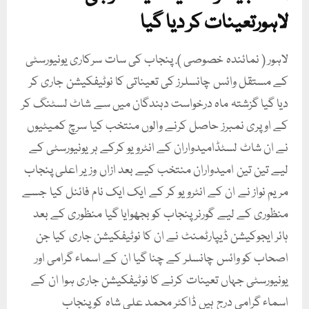
لاہورتعینات کر دیا گیا
لاہور ( نمائندہ خصوصی ). پنجاب کی سات سرکاری یونیورسٹی
کے مستقل وائس چانسلرز کی تعیناتی کا نوٹیفکیشن جاری کر
دیا گیا گزشتہ ماہ درخواست دہندگان میں سے شاٹ لسٹنگ کر
کے اوپری نمبرز حاصل کرنے والوں منتخب کیا سرچ کمیٹیوں
نے ان شاٹ لسٹڈامیدواران کے انٹرویو کرکے ہر یونیورسٹی کے
لیے تین تین امیدواران منتخب کیے بعد ازاں وزیر اعلی پنجاب
مریم نواز نے ان کے انٹرویو کر کے ایک ایک نام فائنل کیا جسے
منظوری کے لیے گورنر پنجاب کو بجھوایا گیا منظوری کے بعد
ہائر ایجوکیشن ڈیپارٹمنٹ نے ان کا نوٹیفکیشن جاری کیا جن
اصحاب کو وائس چانسلر کے چنا گیا ان کے اسماء گرامی اور
یونیورسٹی جہاں تعینات کرنے کا نوٹیفکیشن جاری ہوا ان کے
اسماء گرامی درج ہیں ڈاکٹر محمد علی شاہ کو پنجاب