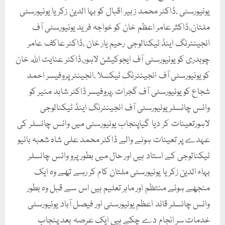
یونیورسٹی ،ڈاکٹر محمد زبیر اقبال کو بہا الدین زکریا یونیورسٹی
ملتان،ڈاکثر عامر اعظم خان کو خواجہ فرید یونیورسٹی آف
انجینئرنگ اینڈ ٹیکنالوجی رحیم یار خان ،ڈاکٹر عاکف عامر
چوہدری کو یونیورسٹی آف ایجوکیشن لاہور،ڈاکٹر عنایت اللہ خان
کو یونیورسٹی آف انجینئرنگ ٹیکسلا ،انجینئر پروفیسر احمد
شجاع کو یونیورسٹی آف گجرات ،پروفیسر ڈاکٹر شاہد منیر کو
وائس چانسلر یونیورسٹی آف انجینئرنگ اینڈ ٹیکنالوجی
لاہورتعینات کر دیا گیاپنجاب یونیورسٹی میں وائس چانسلر کی
عہدے پر تعینات ہونے والے ڈاکٹر محمد علی شاہ شعبہ بائیو
ٹیکنالوجی کے استاد ہیں اور حال میں بطور پرو وائس چانسلر
بہاء الدین زکریا یونیورسٹی ملتان کام کر رہے تھے وہ ایک
منجھے ہوئے منتظم اور ماہر تعلیم ہیں اس سے قبل وہ بطور
وائس چانسلر قائد اعظم یونیورسٹی اور فیصل آباد یونیورسٹی
خدمات سر انجام دے چکے ہیں ایک عرصہ بعد پنجاب