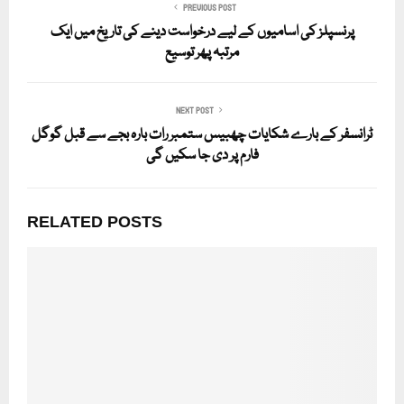
PREVIOUS POST
پرنسپلز کی اسامیوں کے لیے درخواست دینے کی تاریخ میں ایک
مرتبہ پھر توسیع
NEXT POST
ٹرانسفر کے بارے شکایات چھبیس ستمبر رات بارہ بجے سے قبل گوگل
فارم پر دی جا سکیں گی
RELATED POSTS