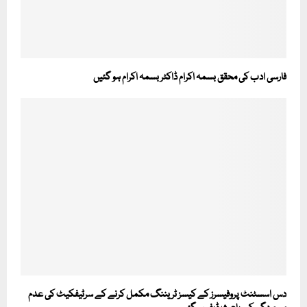
فارسی ادب کی محقق بسمہ اکرام ڈاکٹر بسمہ اکرام ہو گئیں
دس اسسٹنٹ پروفیسرز کے کیسز ٹریننگ مکمل کرنے کے سرٹیفکیٹ کی عدم