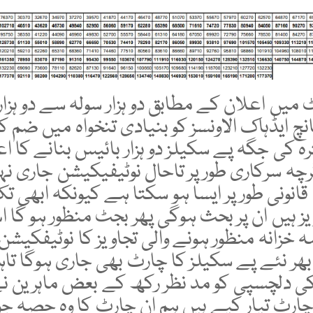
 میں اعلان کے مطابق دو ہزار سولہ سے دو ہزا
چ ایڈہاک الاونسز کو بنیادی تنخواہ میں ضم ک
ہ کی جگہ پے سکیلز دو ہزار بائیس بنانے کا اع
رچہ سرکاری طور پر تاحال نوٹیفیکیشن جاری نہ
 قانونی طور پر ایسا ہو سکتا ہے کیونکہ ابھی ت
ز ہیں ان پر بحث ہوگی پھر بجٹ منظور ہو گا 
 خزانہ منظور ہونے والی تجاویز کا نوٹیفکیشن
ھر نئے پے سکیلز کا چارٹ بھی جاری ہوگا تاہ
ی دلچسپی کو مد نظر رکھ کے بعض ماہرین ن
چارٹ تیار کیے ہیں ہم ان چارٹ کا وہ حصہ جو