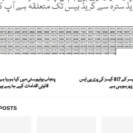
یڈ سترہ سے گریڈ بیس تک متعلقہ ہے آپ کی
مرداسسٹنٹ پروفیسر کے 817 کیسز کی پری پی ایس
پنجاب یونیورسٹی میں کیا ہو رہا 
 پہر ہورہی ہے
قانونی اقدامات کیے جا رہے ہی
POSTS