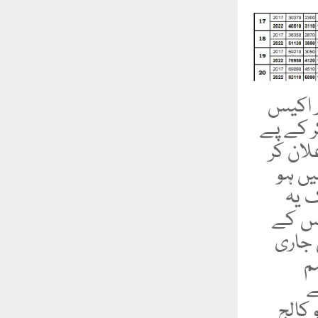
ر اکیس
ر کے پے
لان کر
یں ہو
ک یہ
اس کے
 جاری
م
ے
 کالج