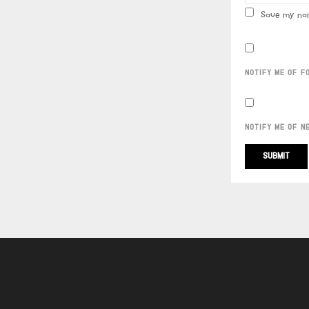
Save my nam
NOTIFY ME OF F
NOTIFY ME OF N