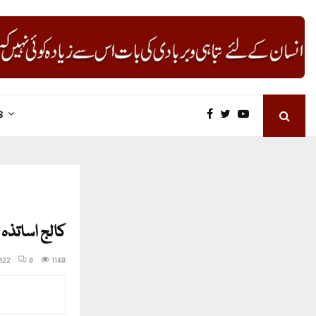
S
کالج اساتذہ 
2022
0
1140