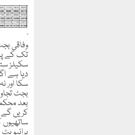
وفاقی بجٹ
تک کے پان
سکیلز ستر
دیا ہے اگ
سکا اور نہ
بجٹ تجاوی
بعد محکمہ
کریں گے ب
ساتھیوں ک
پرائیویٹ 