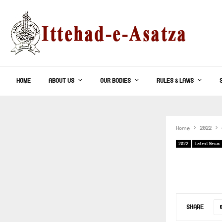
HOME
ABOUT US
OUR BODIES
RULES & LAWS
Home
2022
2022
Latest News
SHARE