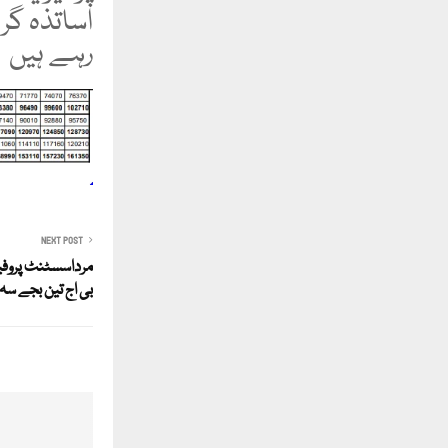
اساتذہ گر
رہے ہیں
NEXT POST
بی اج تین بجے سہ