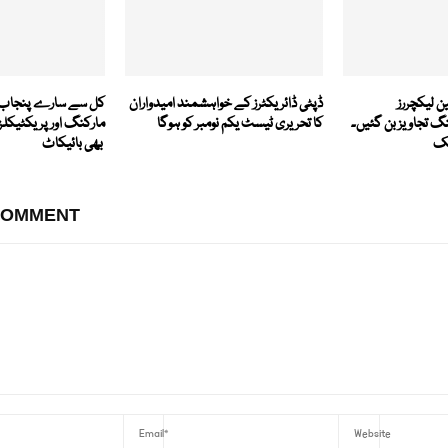
اسی نو منتخب خواتین لیکچررز
ڈپٹی ڈائریکٹرز کے خواہشمند امیدواران
کل سے سارے پنجاب 
گ تجاویز بن گئیں۔
کا تحریری ٹیسٹ یکم نومبر کو ہوگا
مارکنگ اور پریکٹیکلز
تک
بھی بائیکاٹ
COMMENT