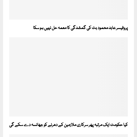
پروفیسر عابد محمود بٹ کی گمشدگی کا معمہ حل نہیں ہو سکا
کیا حکومت ایک مرتبہ پھر سرکاری ملازمین کے دھرنے کو جھانسہ دے سکے گی