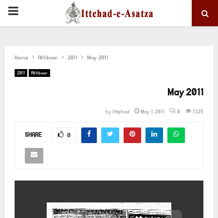
PRIMARY
MENU
Home
Akhbaar
2011
May 2011
2011
Akhbaar
May 2011
by
Ittehad
May 1, 2011
0
1325
SHARE
0