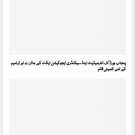
پنجاب بورڈ آف انٹرمیڈیٹ اینڈ سیکنڈری ایجوکیشن ایکٹ کے جائزے اور ترامیم
کے لئے کمیٹی قائم