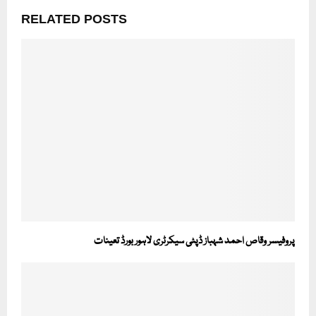
RELATED POSTS
پروفیسر وقاص احمد شہباز ڈپٹی سیکرٹری لاہور بورڈ تعینات