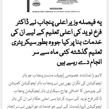
یہ فیصلہ وزیر اعلی پنجاب نے ڈاکٹر
فرخ نوید کی اعلی تعلیم کے لیے ان کی
خدمات بنا پر کیا جو وہ بطور سیکریٹری
تعلیم گذشتہ کئی ماہ سے سر
انجام دے رہے ہیں
لاہور ( نمائندہ خصوصی )چیف منسٹر پنجاب جو ہائر
ایجوکیشن کی نگران بھی ہیں نے پنجاب ہائر ایجوکیشن کمیشن
کے چیرمین کا اضافی چارج سیکرٹری ہائر ایجوکیشن پنجاب
ڈاکٹر فرخ نوید کے سپرد کر دیا ہے اعلی حکام نے ان کی ہائر
ایجوکیشن ڈیپارٹمنٹ کے لیے جو خدمات جو انہوں نے سر انجام