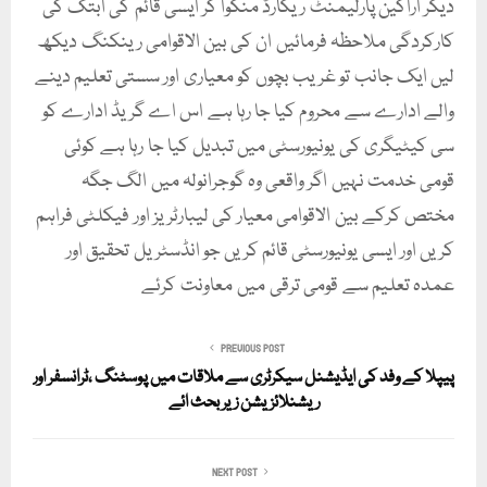
دیگر اراکین پارلیمنٹ ریکارڈ منگوا کر ایسی قائم کی ابتک کی
کارکردگی ملاحظہ فرمائیں ان کی بین الاقوامی رینکنگ دیکھ
لیں ایک جانب تو غریب بچوں کو معیاری اور سستی تعلیم دینے
والے ادارے سے محروم کیا جا رہا ہے اس اے گریڈ ادارے کو
سی کیٹیگری کی یونیورسٹی میں تبدیل کیا جا رہا ہے کوئی
قومی خدمت نہیں اگر واقعی وہ گوجرانولہ میں الگ جگہ
مختص کرکے بین الاقوامی معیار کی لیبارٹریز اور فیکلٹی فراہم
کریں اور ایسی یونیورسٹی قائم کریں جو انڈسٹریل تحقیق اور
عمدہ تعلیم سے قومی ترقی میں معاونت کرئے
PREVIOUS POST
پیپلا کے وفد کی ایڈیشنل سیکرٹری سے ملاقات میں پوسٹنگ ،ٹرانسفر اور
ریشنلائزیشن زیر بحث ائے
NEXT POST