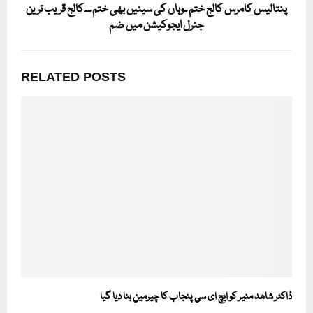
پنتالیس کامرس کالج ختم ۔وہاں کی سیٹیں بھی ختم ۔۔کالج قریب ترین
جنرل ایجوکیشن میں ضم
RELATED POSTS
ڈاکٹر شاھد منیر کو ایچ ای سی پنجاب کا چیرمین بنا دیا گیا