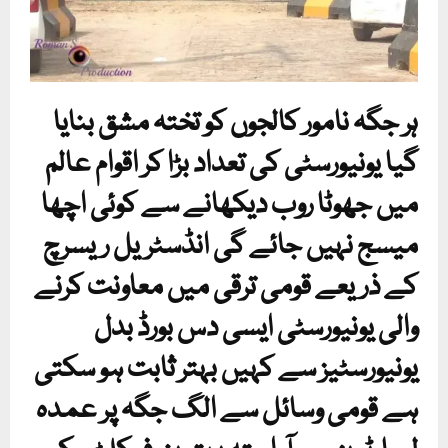
ہر جگہ نامور کالجوں کو تختہ مشق بنایا
گیا یونیورسٹی کی تعداد بڑا کر اقوام عالم
میں جھوٹا روب دیکھانے سے کوئی اچھا
میسج نہیں جائے گی انڈسٹریل ریسرچ
کے ذریعے قومی ترقی میں معاونت کرنے
والی یونیورسٹی ایسی دس بورڈ بدل
یونیورسٹیز سے کہیں بہتر ثابت ہو سکتی
ہے قومی وسائل سے الگ جگہ پر عمدہ