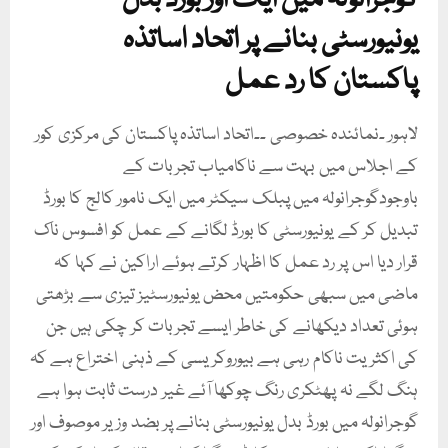
گوجرانولہ میں ایک اور بورڈ بدل
یونیورسٹی بنانے پر اتحاد اساتذہ
پاکستان کا رد عمل
لاہور ۔نمائندہ خصوصی ۔۔اتحاد اساتذہ پاکستان کی مرکزی کور
کے اجلاس میں بہت سے ناکامیاب تجربات کے
باوجودگوجرانولہ میں پبلک سیکٹر میں ایک نامور کالج کا بورڈ
تبدیل کر کے یونیورسٹی کا بورڈ لگانے کے عمل کو افسوس ناک
قرار دیا اس پر رد عمل کا اظہار کرتے ہوئے اراکین نے کہا کہ
ماضی میں سبھی حکومتیں محض یونیورسٹیز تیزی سے بڑھتی
ہوئی تعداد دیکھانے کی خاطر ایسے تجربات کر چکی ہیں جن
کی اکثریت ناکام رہی ہے بیوروکریسی کے ذہنی اختراع ہے کہ
ہنگ لگے نہ پھٹکری رنگ چوکھا آئے غیر درست ثابت ہوا ہے
گوجرانولہ میں بورڈ بدل یونیورسٹی بنانے پر بضد وزیر موصوف اور