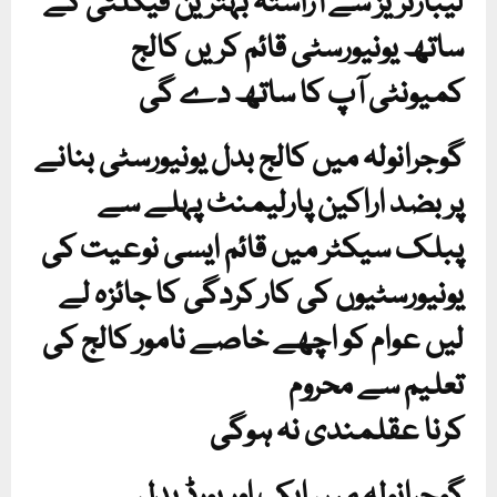
لیبارٹریز سے آراستہ بہترین فیکلٹی کے
ساتھ یونیورسٹی قائم کریں کالج
کمیونٹی آپ کا ساتھ دے گی
گوجرانولہ میں کالج بدل یونیورسٹی بنانے
پر بضد اراکین پارلیمنٹ پہلے سے
پبلک سیکٹر میں قائم ایسی نوعیت کی
یونیورسٹیوں کی کار کردگی کا جائزہ لے
لیں عوام کو اچھے خاصے نامور کالج کی
تعلیم سے محروم
کرنا عقلمندی نہ ہوگی