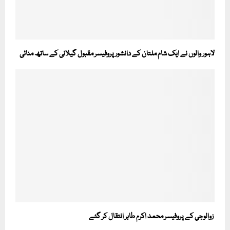
لاہور والوں نے ایک شام ملتان کے دانشور پروفیسر مقبول گیلانی کے ساتھ منائی
زوالوجی کے پروفیسر محمد اکرم طاہر انتقال کر گئے