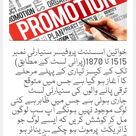
خواتین اسسٹنٹ پروفیسر سنیارٹی نمبر
1515 تا 1870(پرانی لسٹ کے مطابق)
تک کے کیسز تیاری کے پہلے مرحلے
کا آغاز ہو گیا ہے جس میں متوقع
ترقی پانے والوں کی سنیارٹی لسٹ
جاری ہوئی ہے جس میں ظاہر ہے کئی
لوگ موجود نہیں ہونگے آپ سب لوگوں
مل کر کوشش کریں کہ ایسے لوگ جو
ڈائریکٹ پرموٹ ہو چکے ۔۔ریٹائر ہو