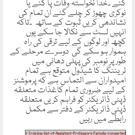
گئے ۔خدا نخواستہ وفات پا گئے یا
نوکری چھوڑ کر چلے گئے ان تمام کی
نشاندھی کریں ثبوت کے ساتھ ۔تاکہ
انہیں لسٹ سے نکالا جا سکے یوں
کچھ اور لوگوں کے لیے ترقی کی راہ
ہموار ہو سکے گی دوسرے مرحلے کے
طور پر نومبر کی پہلی دھائی میں
ٹریننگ کا شیڈول متوقع ہے تمام
امیدواران سے التماس ہے کہ پرموشنز
کے لیے ضروری تمام کاغذات متعلقہ
ڈپٹی ڈائریکٹر کو فراہم کریں متعلقہ
ڈپٹی ڈائریکٹر کے دفتر سے مکمل
رابطے میں رہیں
1-Training-list-of-Assistant-Professors-Female-converted