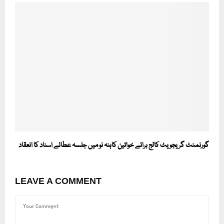
گورنمنٹ گریجویٹ کالج برائے خواتین کاہنہ نو میں جلسہ عطائے اسناد کا انعقاد
LEAVE A COMMENT