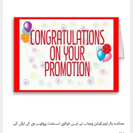
محکمہ ہائر ایجوکیشن پنجاب نے ایسی خواتین اسسٹنٹ پروفیسر جن کی ترقی کے