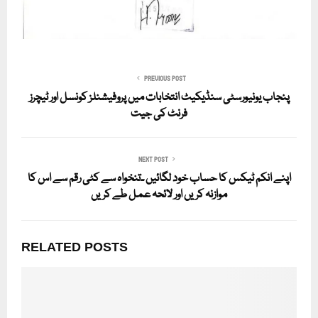
PREVIOUS POST
پنجاب یونیورسٹی سنڈیکیٹ انتخابات میں پروفیشنلز کونسل اور ٹیچرز
فرنٹ کی جیت
NEXT POST
اپنے انکم ٹیکس کا حساب خود لگائیں ۔تنخواہ سے کٹی رقم سے اس کا
موازنہ کریں اور لائحہ عمل طے کریں
RELATED POSTS