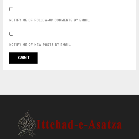
NOTIFY ME OF FOLLOW-UP COMMENTS BY EMAIL.
NOTIFY ME OF NEW POSTS BY EMAIL.