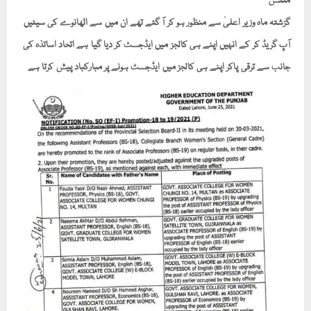
منٹس
گزشتہ ماہ وزیر اعلیٰ سے منظور ہو کر آ گئے تھے ان میں سے اٹھانوے کی سیٹیں
آپ گریڈ کر کے انہیں اپنے ہی کالجز میں ایڈجسٹ کر دیا گیا ہے اتحاد اساتذہ کی
جانب سے ترقی پاکر اپنے ہی کالجز میں ایڈجسٹ ہونے پر مبارکباد پیش کرتا ہے