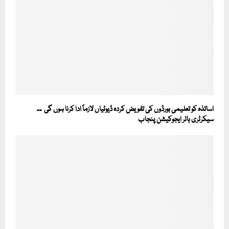
اساتذہ کو تعلیمی بورڈوں کی تفویض کردہ ڈیوٹیاں لازماً ادا کرنا ہوں گی ۔۔
سیکرٹری ہائر ایجوکیشن پنجاب