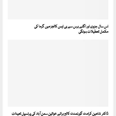
اس سال جزوی اور اگلے برس سے بی ایس کالجز میں گرما کی
مکمل تعطیلات ہونگی
ڈاکٹر شاھین کرامت گورنمنٹ کالج برائے خواتین سمن آباد کی پرنسپل تعینات