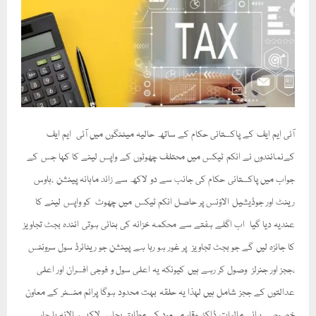
آئی ایم ایف کے پاکستانی حکام کے ساتھ حالیہ میٹنگوں میں آئی ایم ایف
کےنمائندوں نے انکم ٹیکس میں محتلف چھوٹوں کے واپس لینے کا کہا جس کے
جواب میں پاکستانی حکام کی جانب سے دو لاکھ سے زائد ماہانہ پینشن ،ہاوس
رینٹ اور جوڈیشیل الاؤنس پر حاصل انکم ٹیکس میں چھوٹ کو واپس لینے کا
عندیہ دیا گیا اب اگلے ہفتے سے محکمہ خزانہ کی بنائی ہوتی ائندہ بجٹ تجاویز
کا جائزہ لیں گے جو بجٹ تجاویز پر غور ہو رہا ہے پینشن جو ریٹائرڈ سول سرونٹس
،ججز اور جنرلز وصول کر رہے ہیں کیونکہ یہ اعلی سول و فوجی افسران اور اعلی
عدالتوں کے ججز شامل ہیں لہذا یہ حلقہ بہت محدود ہوگا پرائم منسٹر کے معاون
خصوصی برائے مالیات ڈاکٹر وقار مسعود کے مطابق پچاس لاکھ سالانہ یا چار