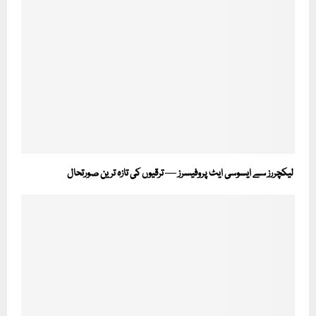
لیکچررز سے ایسوسی ایٹ پروفیسرز — ترقیوں کی تازہ ترین صورتحال