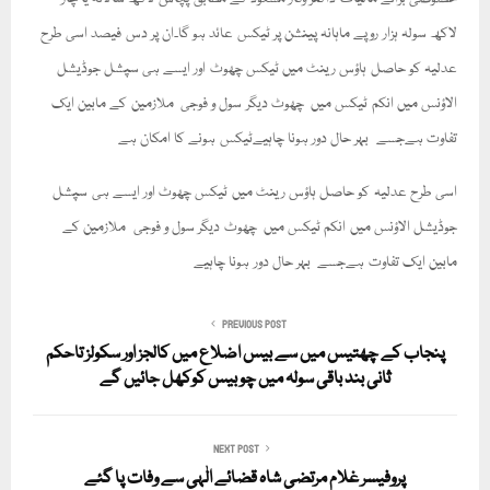
لاکھ سولہ ہزار روپے ماہانہ پینشن پر ٹیکس عائد ہو گا۔ان پر دس فیصد اسی طرح
عدلیہ کو حاصل ہاؤس رینٹ میں ٹیکس چھوٹ اور ایسے ہی سپشل جوڈیشل
الاؤنس میں انکم ٹیکس میں چھوٹ دیگر سول و فوجی ملازمین کے مابین ایک
تفاوت ہےجسے بہر حال دور ہونا چاہیےٹیکس ہونے کا امکان ہے
اسی طرح عدلیہ کو حاصل ہاؤس رینٹ میں ٹیکس چھوٹ اور ایسے ہی سپشل
جوڈیشل الاؤنس میں انکم ٹیکس میں چھوٹ دیگر سول و فوجی ملازمین کے
مابین ایک تفاوت ہےجسے بہر حال دور ہونا چاہیے
PREVIOUS POST
پنجاب کے چھتیس میں سے بیس اضلاع میں کالجز اور سکولز تاحکم
ثانی بند باقی سولہ میں چوبیس کوکھل جائیں گے
NEXT POST
پروفیسر غلام مرتضی شاہ قضائے الٰہی سے وفات پا گئے