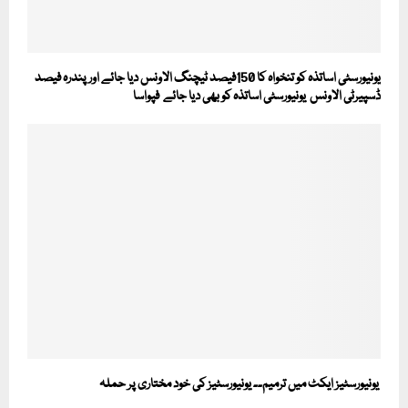
یونیورسٹی اساتذہ کو تنخواہ کا 150فیصد ٹیچنگ الاونس دیا جائے اور پندرہ فیصد
ڈسپیرٹی الاونس یونیورسٹی اساتذہ کو بھی دیا جائے فپواسا
یونیورسٹیز ایکٹ میں ترمیم۔۔ یونیورسٹیز کی خود مختاری پر حملہ