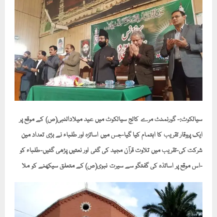
سیالکوٹ:- گورنمنٹ مرے کالج سیالکوٹ میں عید میلادالنبی(ص) کے موقع پر
ایک پروقار تقریب کا اہتمام کیا گیا-جس میں اساتزہ اور طلباء نے بڑی تعداد مین
شرکت کی-تقریب میں تلاوت قرآن مجید کی گئی اور نعتیں پڑھی گئیں-طلباء کو
اس موقع پر اساتذہ کی گفتگو سے سیرت نبوی(ص) کے متعلق سیکھنے کو ملا-