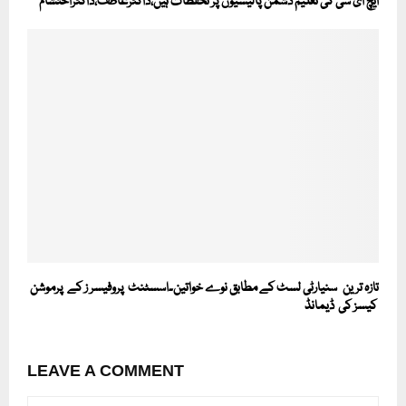
ایچ ای سی کی تعلیم دشمن پالیسیوں پر تحفظات ہیں،ڈاکٹرعاطف،ڈاکٹراحتشام
تازہ ترین سنیارٹی لسٹ کے مطابق نوے خواتین۔اسسٹنٹ پروفیسر ز کے پرموشن
کیسز کی ڈیمانڈ
LEAVE A COMMENT