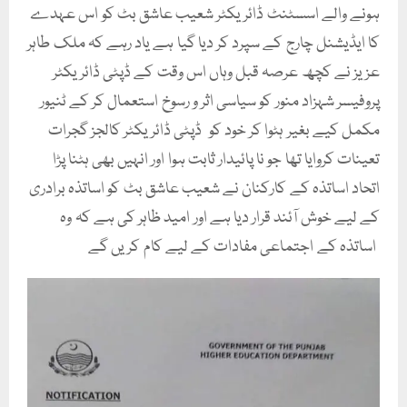
ہونے والے اسسٹنٹ ڈائریکٹر شعیب عاشق بٹ کو اس عہدے
کا ایڈیشنل چارج کے سپرد کر دیا گیا ہے یاد رہے کہ ملک طاہر
عزیز نے کچھ عرصہ قبل وہاں اس وقت کے ڈپٹی ڈائریکٹر
پروفیسر شہزاد منور کو سیاسی اثر و رسوخ استعمال کر کے ٹنیور
مکمل کیے بغیر ہٹوا کر خود کو ڈپٹی ڈائریکٹر کالجز گجرات
تعینات کروایا تھا جو نا پائیدار ثابت ہوا اور انہیں بھی ہٹنا پڑا
اتحاد اساتذہ کے کارکنان نے شعیب عاشق بٹ کو اساتذہ برادری
کے لیے خوش آئند قرار دیا ہے اور امید ظاہر کی ہے کہ وہ
اساتذہ کے اجتماعی مفادات کے لیے کام کریں گے