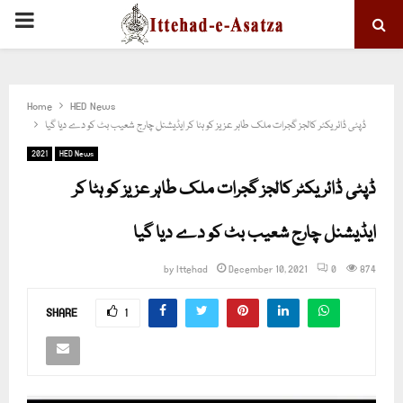
PRIMARY
MENU
Home
HED News
ڈپٹی ڈائریکٹر کالجز گجرات ملک طاہر عزیز کو ہٹا کر ایڈیشنل چارج شعیب بٹ کو دے دیا گیا
2021
HED News
ڈپٹی ڈائریکٹر کالجز گجرات ملک طاہر عزیز کو ہٹا کر
ایڈیشنل چارج شعیب بٹ کو دے دیا گیا
by
Ittehad
December 10, 2021
0
874
SHARE
1