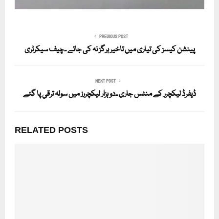
PREVIOUS POST
پینشن کیسز کی تیاری میں تاخیر ہرگز نہ کی جائے ۔چیف سیکرٹری
NEXT POST
ڈیفرڈ لیکچرر کے منٹس جاری ۔دو ہزار لیکچررز میں سولہ ترقی پا گئے
RELATED POSTS