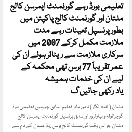
تعلیمی بورڈ رہے گورنمنٹ ایمرسن کالج
ملتان اور گورنمنٹ کالج پاکپتن میں
بطور پرنسپل تعینات رہے مدت
ملازمت مکمل کرکے 2007 میں
سرکاری ملازمت سے ریٹائر ہوئے ان کی
عمر تقریباً 77 برس تھی محکمہ کے
لیے ان کی خدمات ہمیشہ
یاد رکھی جائیں گ
ملتان ( نامہ نگار ) نامور ماہر تعلیم ،سابق چیرمین تعلیمی بورڈ
گوجرانولہ و بہاولپور اور سابق پرنسپل گورنمنٹ ایمرسن کالج
ملتان جو اس وقت گورنمنٹ کالج بوسن روڈ ملتان کے نام سے