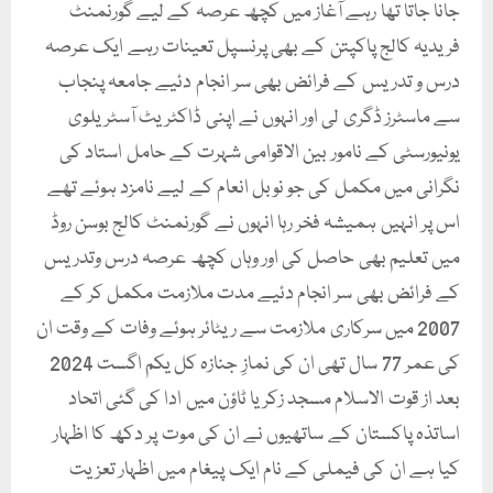
جانا جاتا تھا رہے آغاز میں کچھ عرصہ کے لیے گورنمنٹ
فریدیہ کالج پاکپتن کے بھی پرنسپل تعینات رہے ایک عرصہ
درس و تدریس کے فرائض بھی سر انجام دئیے جامعہ پنجاب
سے ماسٹرز ڈگری لی اور انہوں نے اپنی ڈاکٹریٹ آسٹریلوی
یونیورسٹی کے نامور بین الاقوامی شہرت کے حامل استاد کی
نگرانی میں مکمل کی جو نوبل انعام کے لیے نامزد ہوئے تھے
اس پر انہیں ہمیشہ فخر رہا انہوں نے گورنمنٹ کالج بوسن روڈ
میں تعلیم بھی حاصل کی اور وہاں کچھ عرصہ درس وتدریس
کے فرائض بھی سر انجام دئیے مدت ملازمت مکمل کر کے
2007 میں سرکاری ملازمت سے ریٹائر ہوئے وفات کے وقت ان
کی عمر 77 سال تھی ان کی نمازِ جنازہ کل یکم اگست 2024
بعد از قوت الاسلام مسجد زکریا ٹاؤن میں ادا کی گئی اتحاد
اساتذہ پاکستان کے ساتھیوں نے ان کی موت پر دکھ کا اظہار
کیا ہے ان کی فیملی کے نام ایک پیغام میں اظہار تعزیت