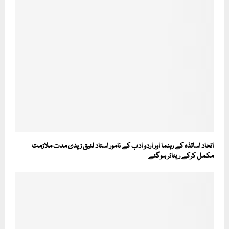
اتحاد اساتذہ کے رہنما اور اردو ادب کے نامور استاد لئیق زیدی مدت ملازمت
مکمل کرکے ریٹائر ہوگئے