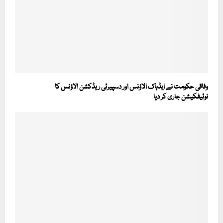
وفاقی حکومت نے ایڈہاک الاؤنس اور دسپیرٹی ریڈکشن الاؤنس کا
نوٹیفکیشن جاری کر دیا