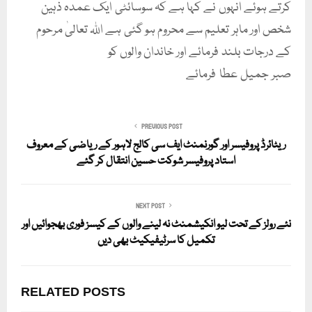
کرتے ہوئے انہوں نے کہا ہے کہ سوسائٹی ایک عمدہ ذہین
شخص اور ماہر تعلیم سے محروم ہو گئی ہے اللہ تعالیٰ مرحوم
کے درجات بلند فرمائے اور خاندان والوں کو
صبر جمیل عطا فرمائے
PREVIOUS POST
ریٹائرڈ پروفیسر اور گورنمنٹ ایف سی کالج لاہور کے ریاضی کے معروف
استاد پروفیسر شوکت حسین انتقال کر گئے
NEXT POST
نئے رولز کے تحت لیو انکیشمنٹ نہ لینے والوں کے کیسز فوری بھجوائیں اور
تکمیل کا سرٹیفیکیٹ بھی دیں
RELATED POSTS