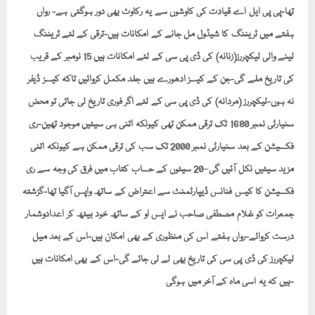
تھا-پی پی ایل اے قیادت کی کاوشوں سے یہ رکاوٹ بھی دور ہوگئی ہے- رواں
ہفتے میں ٹریننگ کا شیڈول مل جانے کے امکانات ہیں-ترقی کے لئے ٹریننگ
لینے والی لیکچررز(زنانہ) کی ڈی پی سی کے لئے امکانات ہیں 15 نومبر کے قریب
کی تاریخ ملے گی-جن کے کیسز ادھورے ہیں جلد مکمل کروائیں تاکہ کیسز ڈیفر
نہ ہوں-لیکچررز (مردانہ) کی ڈی پی سی کے لئے اگر فوری تاریخ لی جاتی تو محض
سنیارٹی نمبر 1680 تک ترقی ممکن تھی کیونکہ اتنی ہی سیٹیں موجود تھین-ری
فکسیشن کے بعد سنیارٹی نمبر 2000 تک سب کی ترقی ممکن ہے کیونکہ اتنی
مزید سیٹیں نکل آئیں گی–20 سیٹوں کے حساب کتاب میں فرق کی وجہ سے ری
فکسیشن کا کیس فنانس ڈیپارٹمنٹ سے اعتراض کے ساتھ واپس آگیا تھا-گزشتہ
جمعرات کو غلام مصطفی صاحب نے ایس او کے ساتھ خود بیٹھ کر اعدادوشمار
درست کروائے-رواں ہفتے اس کی منظوری کے بھی امکان ہیں-اس کے بعد میل
لیکچررز کی ڈی پی سی کی تاریخ بھی لے لی جائے گی-اس کے بھی امکانات ہیں
ہیں کہ یہ اسی ماہ کے آخر میں ہوگی-