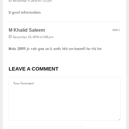
November 4, 2019 at 7:23 pm
V good information
M Khalid Saleem
REPLY
December 22, 2019 at 2:06 pm
Male 2009 jo reh gae un k sath bht na-insaafi ho rhi ha
LEAVE A COMMENT