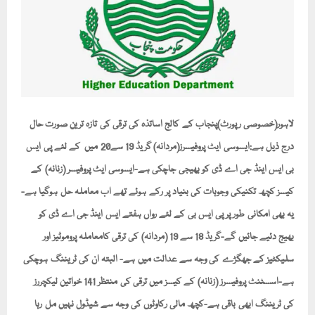
لاہور(خصوصی رپورٹ)پنجاب کے کالج اساتذہ کی ترقی کی تازہ ترین صورت حال
درج ذیل ہے:ایسوسی ایٹ پروفیسرز(مردانہ) گریڈ 19 سے20 میں کے لئے پی ایس
بی ایس اینڈ جی اے ڈی کو بھیجی جاچکی ہے-ایسوسی ایٹ پروفیسر (زنانہ) کے
کیسز کچھ تکنیکی وجوہات کی بنیاد پر رکے ہوئے تھے اب معاملہ حل ہوگیا ہے-
یہ بھی امکانی طور پر پی ایس بی کے لئے رواں ہفتے ایس اینڈ جی اے ڈی کو
بھیج دئیے جائیں گے-گریڈ 18 سے 19 (مردانہ) کی ترقی کامعاملہ پروموٹیز اور
سلیکٹیز کے جھگڑے کی وجہ سے عدالت میں ہے- البتہ ان کی ٹریننگ ہوچکی
ہے-اسسٹنٹ پروفیسرز (زنانہ) کے کیسز میں ترقی کی منتظر 141 خواتین لیکچررز
کی ٹریننگ ابھی باقی ہے-کچھ مالی رکاوٹوں کی وجہ سے شیڈول نہیں مل رہا