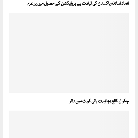
اتحاد اساتذہ پاکستان کی قیادت پے پروٹیکشن کے حصول میں پر عزم
چکوال کالج بچاؤ۔رٹ ہائی کورٹ میں دائر