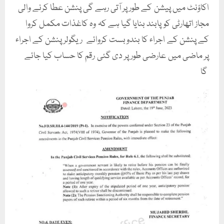
اکاؤنٹ میں پیشن کے طور پر آتی رہے گی پنشن عطا کرنے والی
مجاز اتھارٹی کو پابند بنایا گیا ہے کہ وہ کاغذات مکمل کروا
کے پنشن کے اجراء کا بندوبست کروائے ریگولر پنشن کے اجراء
پر ماضی میں عارضی طور پر دی گئی رقم کا حساب کیا جائے
گا