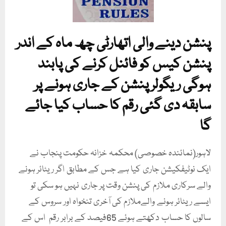
پنشن دینے والی اتھارٹی چھ ماہ کے اندر
پنشن کیس کو فائنل کرنے کی پابند
ہوگی ریگولر پنشن کے جاری ہونے پر
سابقہ دی گئی رقم کا حساب کیا جائے
گا
لاہور(نمائندہ خصوصی) محکمہ خزانہ حکومت پنجاب نے
ایک نوٹیفکیشن جاری کیا ہے جس کے مطابق اگر ریٹائر ہونے
والے سرکاری ملازم کی پنشن وقت پر جاری نہیں ہو سکی تو
ایسے ریٹائر ہونے والےملازم کی آخری تنخواہ اور سروس کے
سالوں کا حساب دکھتے ہوئے 65فیصد کے برابر رقم اس کے