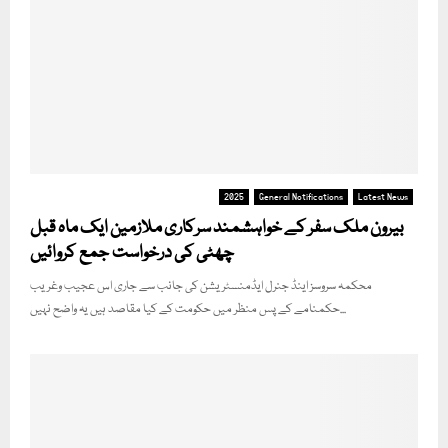
2025
General Notifications
Latest News
بیرون ملک سفر کے خواہشمند سرکاری ملازمین ایک ماہ قبل
چھٹی کی درخواست جمع کروائیں
محکمہ سروسز اینڈ جنرل ایڈمنسٹریشن کی جانب سے جاری اس عجیب وغریب
حکمنامے کے پس منظر میں حکومت کے کیا مقاصد ہیں یہ واضح نہیں...