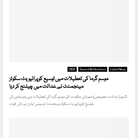
2025
General Notifications
Latest News
موسم گرما کی تعطیلات میں توسیع کو پرائیویٹ سکولز
مینجمنٹ نے عدالت میں چیلنج کر دیا
لاہور ( نمائندہ خصوصی) صوبائی حکومت کے موسم گرما کی تعطیلات میں دو ہفتوں کی
توسیع کو پرائیویٹ سکولز مینجمنٹ ایسوسی ایشن نے ہائی کورٹ...