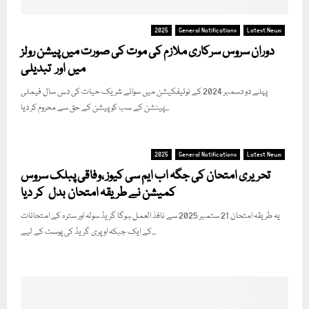
2025
General Notifications
Latest News
دوران سروس سرکاری ملازم کی موت کی صورت میں پیشن رولز
میں اور تبدیلی
پہلے دو دسمبر 2024 کے نوٹیفکیشن میں سوائے شریک حیات کی دس سال فیملی
پینشن کے سب کو پیشن کے حق سے محروم کر دیا...
2025
General Notifications
Latest News
تحریری امتحان کی جگہ اب ایم سی کیوز ،وفاقی پبلک سروس
کمیشن نے طریقہ امتحان بدل کر دیا
یہ طریقہ امتحان 21 ستمبر 2025 سے نافذ العمل ہوگا گریڈ سولہ اور سترہ کے امتحانات
کے ایک جبکہ اوپری گریڈ کی پوسٹ کے لیے...