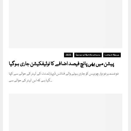
2025
General Notifications
Latest News
پیشن میں بھی پانچ فیصد اضافے کا نوٹیفکیشن جاری ہوگیا
دو دسمبر دو ہزار چوبیس کو جاری ہونے والے فنانس ڈیپارٹمنٹ کے لیٹر کے حوالے سے کہا
گیا ہے کہ اس لیٹر کے حوالے سے...