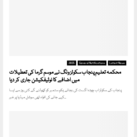
2025
General Notifications
Latest News
محکمہ تعلیم پنجاب سکولز ونگ نے موسم گرما کی تعطیلات
میں اضافے کا نوٹیفکیشن جاری کر دیا
پنجاب کے سکولز اب چودہ اگست کی۔بجائے یکم ستمبر کو کھولنے گے کئی روز سے ایسا
کیے جانے کی افواہ تھی سوشل میڈیا پر خبر...