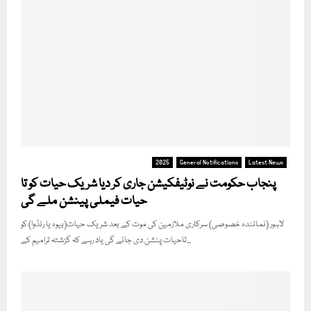
2025
General Notifications
Latest News
پنجاب حکومت نے نوٹیفکیشن جاری کر دیا شریک حیات کو تا
حیات فیملی پینشن ملے گی
لاہور (نمائندہ خصوصی) سرکاری ملازمین کی موت کے بعد شریک حیات(بیوہ یا رنڈوا) کو
تاحیات پنشن دی جائے گی یاد رہے کہ گزشتہ ترامیم کے...