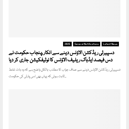
2025
General Notifications
Latest News
دسپیرٹی ریڈکشن الاؤنس دینے سے انکار ،پنجاب حکومت نے
دس فیصد ایڈہاک ریلیف الاؤنس کا نوٹیفکیشن جاری کر دیا
دسپیرٹی ریڈکشن الاؤنس دینے سے صاف جواب کا مطلب بالکل واضح ہے کہ وہ بات غلط
ثابت ہوئی کہ یہاں بھی اسی پارٹی کی حکومت...