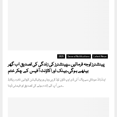
2025
General Notifications
Latest News
پینشنرز توجہ فرمائیں ،،،پینشنرز کی زندگی کی تصدیق اب گھر
بیٹھے ہوگی۔بینک اور اکاؤنٹ آفیس کے چکر ختم
اینڈرائڈ موبائل سے پاک آئی ڈی ایپ ڈاؤن لوڈ کریں وہاں وریرفیکیشن کروائیں نادرہ ریکارڈ
میں آپ کے ژندہ ہونے کی تصدیق اور فیملی ڈیٹا...