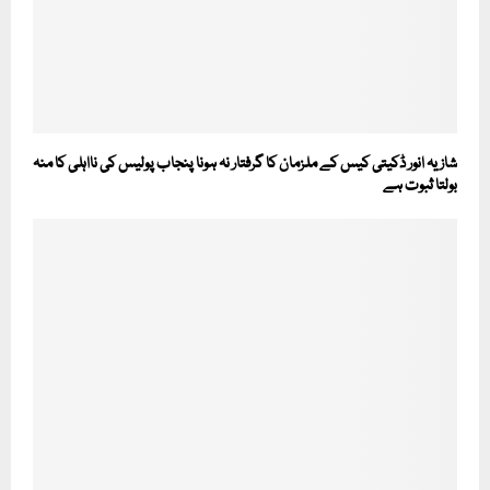
شازیہ انور ڈکیتی کیس کے ملزمان کا گرفتار نہ ہونا پنجاب پولیس کی نااہلی کا منہ
بولتا ثبوت ہے