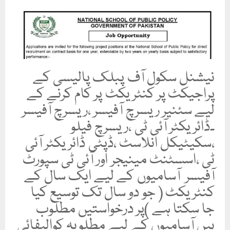
نیشنل سکول آف پبلک پالیسی کے
پراجیکٹ پر کنٹریکٹ پر کام کرنے کے
لیے سئنیر ریسرچ آفیسر ،ریسرچ آفیسر
۔ڈائریکٹر آئی ٹی ،ریسرچ فیلو
،سکیٹیکل انلاسٹ ،ڈپٹی ڈائریکٹر آئی
ٹی ،اسسٹنٹ مینیجر اور آئی ٹی سپورٹ
آفیسر آسامیوں کے لیے ایک سال کے
کنٹریکٹ ( جو دو سال تک توسیع کیا
جا سکتا ہے )پر درخواستیں مطلوب
ہیں آسامیوں کے لیے مطلوبہ کوالیفائی