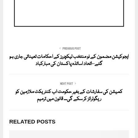
PREVIOUS POST
ایجوکیشن مضمون کے نو منتخب لیکچررز کے احکامات تعیناتی جاری ہو
گئے–اتحاد اساتذہ پاکستان کی مبارکباد
NEXT POST
کمیشن کی سفارشات کے بغیر حکومت اب کنٹریکٹ ملازمین کو
ریگولرائز کر سکے گی۔۔ قانون میں ترمیم
RELATED POSTS