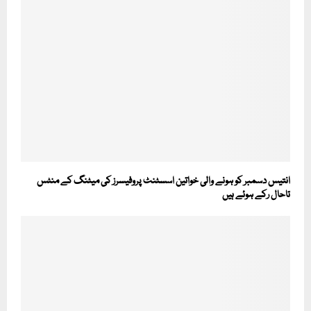
انتیس دسمبر کو ہونے والی خواتین اسسٹنٹ پروفیسرز کی میٹنگ کے منٹس
تاحال رکے ہوئے ہیں