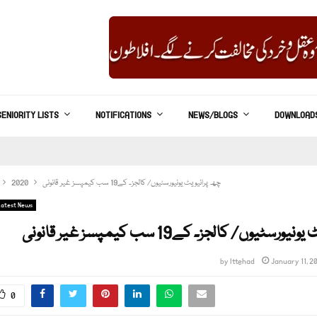
SENIORITY LISTS
NOTIFICATIONS
NEWS/BLOGS
DOWNLOAD
چھ پرائیویٹ یونیورسٹیوں/ کالجز۔ کے19 سب کیمپسز غیر قانونی
2020
Latest News
سٹیوں/ کالجز۔ کے19 سب کیمپسز غیر قانونی
by
Ittehad
January 11, 2
0