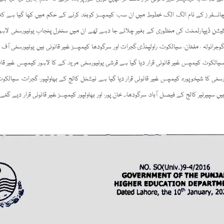
انسلر ز کے نام الگ الگ خطوط میں ان سب کیمپسز کوبند کرنے کے حکم میں کہا گیا ہے کہ ی
وکیشن ڈیپارٹمنٹ کی منظوری کے بغیرِ چلائے جا دہے تھے ان میں سنٹرل پنجاب یونیورسٹی لا
بہاولپور٫فیصل آباد٫ گوجرانولہ ٫ ملتان٫ سیالکوٹ٫ راولپنڈی٫گجرات اور سرگودھا کیمپسز غیر قانونی ہیں ی
سیالکوٹ کیمپس غیر قانونی قرار دیا گیا ہے قرشی یونیورسٹی مرید کے کا لاہور کیمپس غیر قانون
رہا تھا ہجویری یونیورسٹی کا شیخوپورہ کیمپس 
اد٫ سرگودھا٫۔ خان پور٫ اور بہاولپور کیمپسز غیر قانونی قرار دیے گئے ہیں