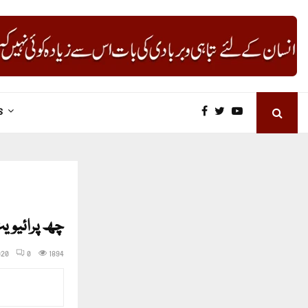
S
چھ پرائیویٹ یونیور
020
0
1894