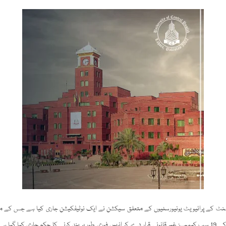
یونیورسٹیوں/ کالجز کے 19 سب کیمپسز غیر قانونی قرار دے کر انہیں فوری طور پر بند کرنے کا حکم جاری کیا گی