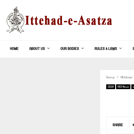
HOME
ABOUT US
OUR BODIES
RULES & LAWS
Home
Akhbaar
2020
HED News
SHARE