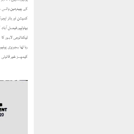
کے چیئرمین وائس چ
کمیشن اور ہائر ایج
ٹیکنالوجی لاہور کا 
کیمپسز غیر قانونی ہیں سپیرئیر کالج کے فیصل آب