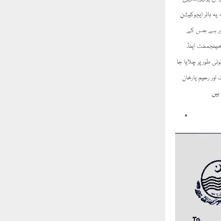
ہ ہائر ایجوکیشن
ہور ہے جس کے
ونیورسٹی آف مینجمنٹ اینڈ
ی طور پر چلایا جا
غیر قانونی قرار دیا گیا ہے نیشنل کالج کے بہاولپور٫ گجرات٫ سیالکوٹ اور رحیم یارخان